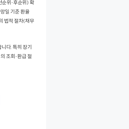
선순위·후순위) 확
사망일 기준 환율
가의 법적 절차(채무
니다. 특히 장기
의 조회·환급 절