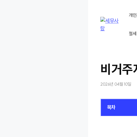
컨
텐
개인
츠
로
절세
건
너
뛰
기
비거주
2026년 04월 10일
목차