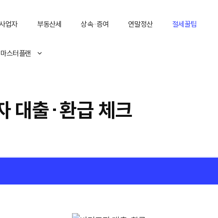
사업자
부동산세
상속·증여
연말정산
절세꿀팁
 마스터플랜
자 대출·환급 체크