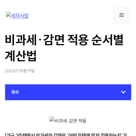
컨
텐
메
츠
로
뉴
건
비과세·감면 적용 순서별
너
뛰
계산법
기
2026년 05월 19일
목차
1가구 2주택에서 비과세와 감면은 ‘어떤 주택에 먼저 적용하는지’가