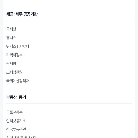
세금·세무 공공기관
국세청
홈택스
위택스 | 지방세
기획재정부
관세청
조세심판원
국회예산정책처
부동산·등기
국토교통부
인터넷등기소
한국부동산원
실거래가 공개시스템