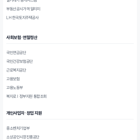
부동산공시가격 알리미
LH 한국토지주택공사
사회보험·연말정산
국민연금공단
국민건강보험공단
근로복지공단
고용보험
고용노동부
복지로 | 정부지원 통합조회
개인사업자·창업 지원
중소벤처기업부
소상공인시장진흥공단