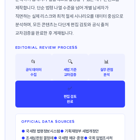
제작합니다. 단순 법령 나열 수준을 넘어 개별 납세자가
직면하는 실제 리스크와 최적 절세 시나리오를 데이터 중심으로
분석하며, 모든 콘텐츠는 다단계 편집 검토와 공식 출처
교차검증을 완료한 후 게재됩니다.
EDITORIAL REVIEW PROCESS
📂
🔍
📊
공식 데이터
세법 기준
실무 관점
수집
교차검증
분석
✅
편집 검토
완료
OFFICIAL DATA SOURCES
●
국세청 법령정보시스템
●
기획재정부 세법개정안
●
조세심판원 결정례
●
국세청 예규·훈령
●
국회 입법조사처