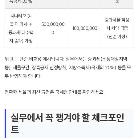
특공제 30%
소
시나리오 3:
중과세율 적용
둘 다 과세 +
500,000,00
100,000,000
시 세액 급증
중과세(다주택
0
(단순 가정)
자 중과) 가정
위 표는 단순 비교용 예시입니다. 실무에서는 중과세(조정대상지역
등), 세율구간, 장특공제 산정방식, 지방소득세(국세의 10%) 등을 모
두 반영해야 합니다.
정확한 세율과 최신 규정은 국세청 안내를 확인하세요.
실무에서 꼭 챙겨야 할 체크포인
트