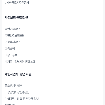
LH 한국토지주택공사
사회보험·연말정산
국민연금공단
국민건강보험공단
근로복지공단
고용보험
고용노동부
복지로 | 정부지원 통합조회
개인사업자·창업 지원
중소벤처기업부
소상공인시장진흥공단
기업마당 | 창업·정책자금 정보