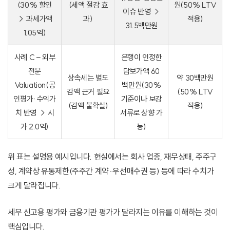
(30% 할인
(세액 절감 효
원(50% LTV
이슈 반영 →
→ 과세가액
과)
적용)
31.5백만원
1.05억)
사례 C – 외부
은행이 인정한
전문
담보가액 60
상속세는 별도
약 30백만원
Valuation(공
백만원(30%
감액 근거 필요
(50% LTV
인평가·수익가
기준이나 보강
(감액 불확실)
적용)
치 반영 → 시
서류로 상향 가
가 2.0억)
능)
위 표는 설명용 예시입니다. 현실에서는 회사 업종, 재무상태, 주주구
성, 계약상 유통제한(주주간 계약·우선매수권 등) 등에 따라 수치가
크게 달라집니다.
세무 신고용 평가와 금융기관 평가가 달라지는 이유를 이해하는 것이
핵심입니다.