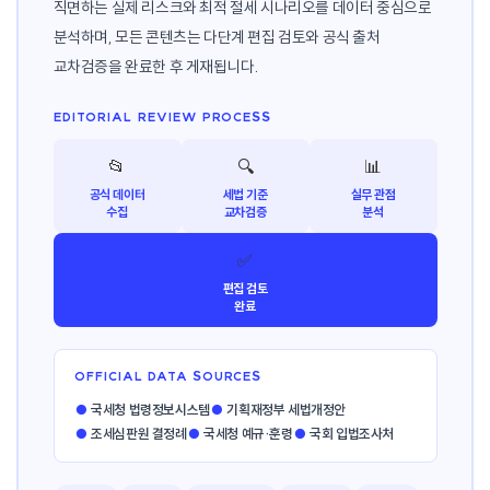
직면하는 실제 리스크와 최적 절세 시나리오를 데이터 중심으로
분석하며, 모든 콘텐츠는 다단계 편집 검토와 공식 출처
교차검증을 완료한 후 게재됩니다.
EDITORIAL REVIEW PROCESS
📂
🔍
📊
공식 데이터
세법 기준
실무 관점
수집
교차검증
분석
✅
편집 검토
완료
OFFICIAL DATA SOURCES
●
국세청 법령정보시스템
●
기획재정부 세법개정안
●
조세심판원 결정례
●
국세청 예규·훈령
●
국회 입법조사처