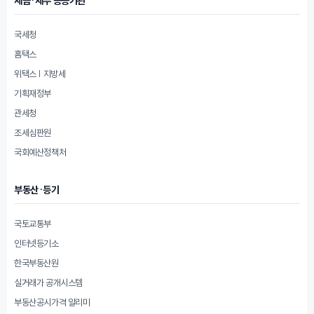
세금·세무 공공기관
국세청
홈택스
위택스 | 지방세
기획재정부
관세청
조세심판원
국회예산정책처
부동산·등기
국토교통부
인터넷등기소
한국부동산원
실거래가 공개시스템
부동산공시가격 알리미