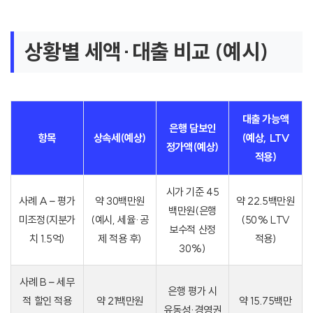
상황별 세액·대출 비교 (예시)
대출 가능액
은행 담보인
항목
상속세(예상)
(예상, LTV
정가액(예상)
적용)
시가 기준 45
사례 A – 평가
약 30백만원
약 22.5백만원
백만원(은행
미조정(지분가
(예시, 세율·공
(50% LTV
보수적 산정
치 1.5억)
제 적용 후)
적용)
30%)
사례 B – 세무
은행 평가 시
적 할인 적용
약 21백만원
약 15.75백만
유동성·경영권