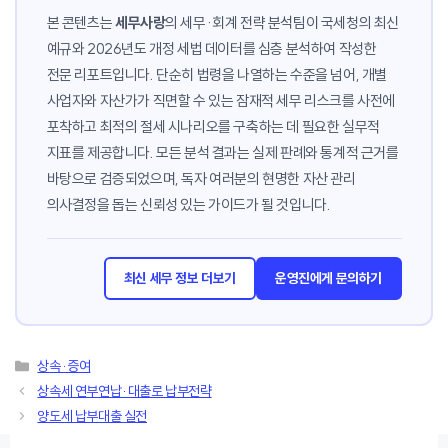
본 콘텐츠는
세무사랑
의 세무·회계 전략 분석팀이 국세청의 최신
예규와 2026년도 개정 세법 데이터를 심층 분석하여 작성한
전문 리포트입니다. 단순히 법령을 나열하는 수준을 넘어, 개별
사업자와 자산가가 직면할 수 있는 잠재적 세무 리스크를 사전에
포착하고 최적의 절세 시나리오를 구축하는 데 필요한 실무적
지표를 제공합니다. 모든 분석 결과는 실제 판례와 통계적 근거를
바탕으로 검증되었으며, 독자 여러분의 현명한 자산 관리
의사결정을 돕는 신뢰성 있는 가이드가 될 것입니다.
최신 세무 정보 더보기
운영진에게 문의하기
카
상속·증여
테
상속세 연부연납·대출로 납부전략
고
양도세 납부대출 실전
리