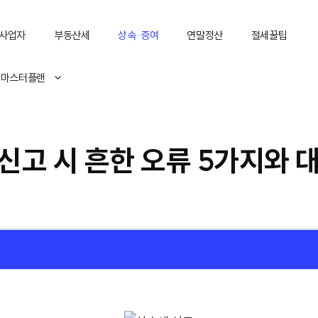
사업자
부동산세
상속·증여
연말정산
절세꿀팁
 마스터플랜
신고 시 흔한 오류 5가지와 