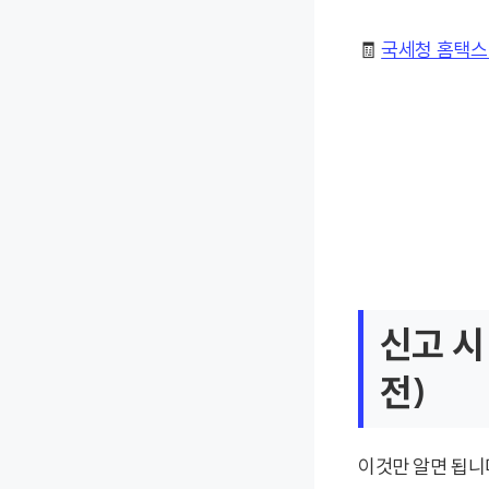
🧾
국세청 홈택스
신고 시
전)
이것만 알면 됩니