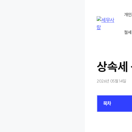
컨
텐
개인
츠
로
절세
건
너
뛰
기
상속세 
2026년 05월 14일
목차