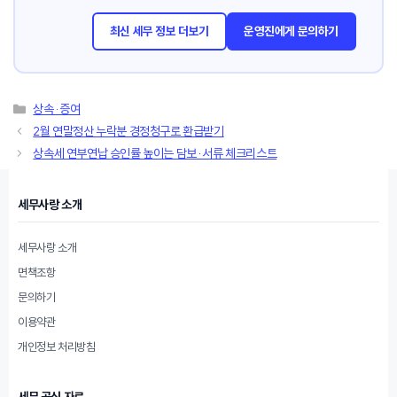
최신 세무 정보 더보기
운영진에게 문의하기
카
상속·증여
테
2월 연말정산 누락분 경정청구로 환급받기
고
상속세 연부연납 승인률 높이는 담보·서류 체크리스트
리
세무사랑 소개
세무사랑 소개
면책조항
문의하기
이용약관
개인정보 처리방침
세무 공식 자료