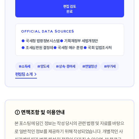
편집 검토
완료
OFFICIAL DATA SOURCES
●
국세청 법령정보시스템
●
기획재정부 세법개정안
●
조세심판원 결정례
●
국세청 예규·훈령
●
국회 입법조사처
#소득세
#양도세
#상속·증여세
#연말정산
#부가세
편집팀 소개 →
⚠️ 면책조항 및 이용안내
본 포스팅에 담긴 정보는 작성 당시의 관련 법령 및 자료를 바탕으
로 일반적인 정보를 제공하기 위해 작성되었습니다. 개별적인 사