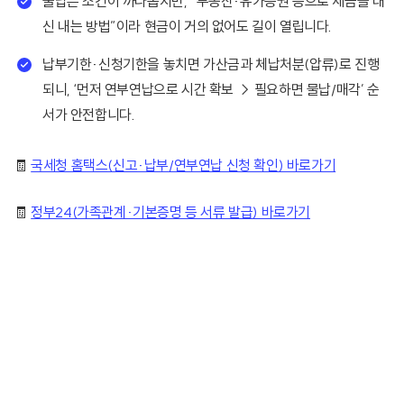
물납은 조건이 까다롭지만, “부동산·유가증권 등으로 세금을 대
신 내는 방법”이라 현금이 거의 없어도 길이 열립니다.
납부기한·신청기한을 놓치면 가산금과 체납처분(압류)로 진행
되니, ‘먼저 연부연납으로 시간 확보 → 필요하면 물납/매각’ 순
서가 안전합니다.
🧾
국세청 홈택스(신고·납부/연부연납 신청 확인) 바로가기
🧾
정부24(가족관계·기본증명 등 서류 발급) 바로가기