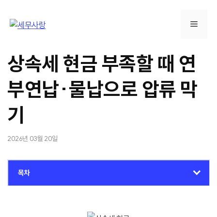
컨
텐
메
츠
로
뉴
건
상속세 현금 부족할 때 연
너
뛰
부연납·물납으로 압류 막
기
기
2026년 03월 20일
목차