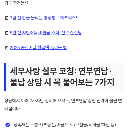
기도 하거든요.
🧾
3월 전 환급 늘리는 경정청구 체크리스트
🧾
5월 전 지방소득세 환급 조회·신고 실전팁
🧾
2026 중간예납 환급액 늘리는 법
세무사랑 실무 코칭: 연부연납·
물납 상담 시 꼭 물어보는 7가지
상담에서 아래 7가지만 정리해 오셔도, 연부연납 승인 전략이 훨씬 빨
라집니다.
상속재산 구성표(부동산/예금/주식/보험금/퇴직금/채권 등)