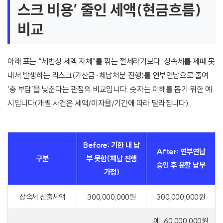
스크 비용’ 줄인 세액(현금흐름)
비교
아래 표는 “세법상 세액 자체”를 깎는 절세라기보다, 상속세를 제때 못
내서 발생하는 리스크(가산금·체납처분 진행)를 연부연납으로 줄여
‘총 부담’을 낮춘다는 관점의 비교입니다. 숫자는 이해를 돕기 위한 예
시입니다(개별 사건은 세액/이자율/기간에 따라 달라집니다).
Before: 기한 내 납
After: 연부연납
구분
부 못함(체납 진행
승인 후 분할 납부
가정)
상속세 산출세액
300,000,000원
300,000,000원
예: 60,000,000원