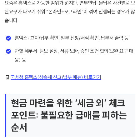
요즘은 홈택스로 가능한 범위가 넓지만, 연부연납·물납은 사건별로 보
완요구가 나오기 쉬워 “온라인+오프라인”이 섞여 진행되는 경우가 많
습니다.
홈택스: 고지/납부 확인, 일부 신청/서식 확인, 납부서 출력 등
관할 세무서: 담보 설정, 서류 보완, 승인 조건 협의(보완 요구 대
응) 등
🧾
국세청 홈택스(상속세 신고/납부 메뉴) 바로가기
현금 마련을 위한 ‘세금 외’ 체크
포인트: 불필요한 급매를 피하는
순서