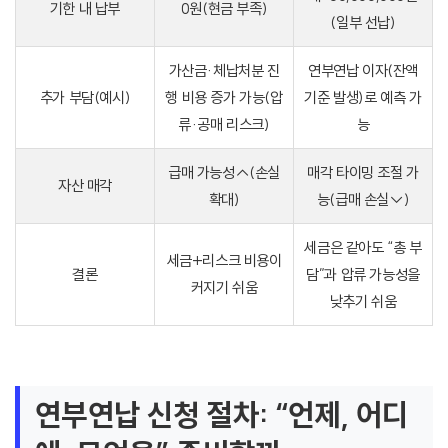
기한 내 납부
0원(현금 부족)
(일부 선납)
가산금·체납처분 진
연부연납 이자(잔액
추가 부담(예시)
행 비용 증가 가능(압
기준 발생)로 예측 가
류·공매 리스크)
능
급매 가능성↑(손실
매각 타이밍 조절 가
자산 매각
확대)
능(급매 손실↓)
세금은 같아도 “총 부
세금+리스크 비용이
결론
담”과 압류 가능성을
커지기 쉬움
낮추기 쉬움
연부연납 신청 절차: “언제, 어디