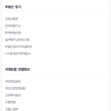
부동산·등기
국토교통부
인터넷등기소
한국부동산원
실거래가 공개시스템
부동산공시가격 알리미
LH 한국토지주택공사
사회보험·연말정산
국민연금공단
국민건강보험공단
근로복지공단
고용보험
고용노동부