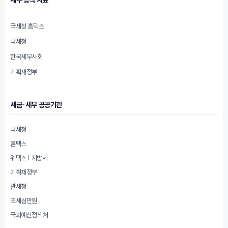
국세청 홈택스
국세청
한국세무사회
기획재정부
세금·세무 공공기관
국세청
홈택스
위택스 | 지방세
기획재정부
관세청
조세심판원
국회예산정책처