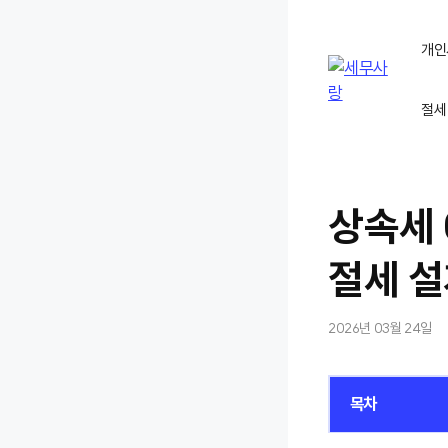
컨
텐
개인
츠
로
절세
건
너
뛰
기
상속세 
절세 
2026년 03월 24일
목차