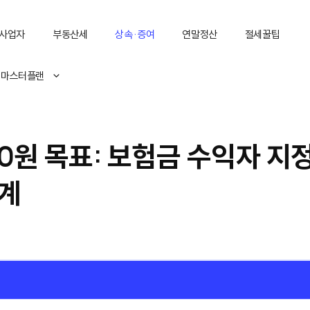
사업자
부동산세
상속·증여
연말정산
절세꿀팁
 마스터플랜
0원 목표: 보험금 수익자 지
설계