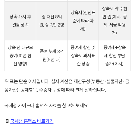
상속세 약 수천
상속세(진단표
상속 개시 후
총 재산 8억
만 원(예시; 공
준에 따라 과
일괄 상속
원, 상속인 2명
제·세율 적용
세)
전)
상속 전 대규모
증여세 합산 및
증여세+상속
증여 누계 3억
증여(10년 합
상속세 과세표
세 합산 부담
원(5년 내)
산 영향)
준 상승
증가(예시)
위 표는 단순 예시입니다. 실제 계산은 재산구성(부동산·실물자산·금
융자산), 공제항목, 수증자 구성에 따라 크게 달라집니다.
국세청 가이드나 홈택스 자료를 참고해 보세요.
🧾
국세청 홈택스 바로가기