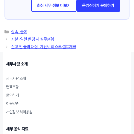
최신 세무 정보 더보기
운영진에게 문의하기
카
상속·증여
테
지분·임원 변경 시 실무점검
고
신고 전 중과 대상·가산세 리스크 셀프체크
리
세무사랑 소개
세무사랑 소개
면책조항
문의하기
이용약관
개인정보 처리방침
세무 공식 자료