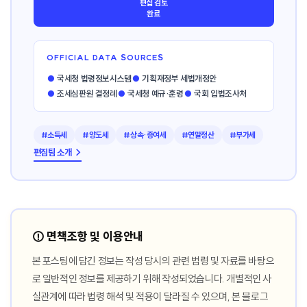
편집 검토
완료
OFFICIAL DATA SOURCES
●
국세청 법령정보시스템
●
기획재정부 세법개정안
●
조세심판원 결정례
●
국세청 예규·훈령
●
국회 입법조사처
#소득세
#양도세
#상속·증여세
#연말정산
#부가세
편집팀 소개 →
⚠️ 면책조항 및 이용안내
본 포스팅에 담긴 정보는 작성 당시의 관련 법령 및 자료를 바탕으
로 일반적인 정보를 제공하기 위해 작성되었습니다. 개별적인 사
실관계에 따라 법령 해석 및 적용이 달라질 수 있으며, 본 블로그