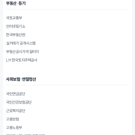
부동산·등기
국토교통부
인터넷등기소
한국부동산원
실거래가 공개시스템
부동산공시가격 알리미
LH 한국토지주택공사
사회보험·연말정산
국민연금공단
국민건강보험공단
근로복지공단
고용보험
고용노동부