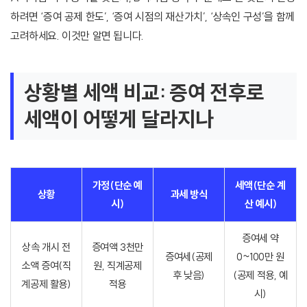
하려면 ‘증여 공제 한도’, ‘증여 시점의 재산가치’, ‘상속인 구성’을 함께
고려하세요. 이것만 알면 됩니다.
상황별 세액 비교: 증여 전후로
세액이 어떻게 달라지나
가정(단순 예
세액(단순 계
상황
과세 방식
시)
산 예시)
증여세 약
상속 개시 전
증여액 3천만
증여세(공제
0~100만 원
소액 증여(직
원, 직계공제
후 낮음)
(공제 적용, 예
계공제 활용)
적용
시)