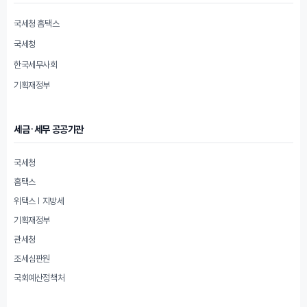
국세청 홈택스
국세청
한국세무사회
기획재정부
세금·세무 공공기관
국세청
홈택스
위택스 | 지방세
기획재정부
관세청
조세심판원
국회예산정책처