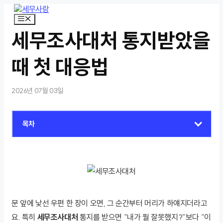
컨
텐
메
뉴
츠
세무조사대처 통지받았을
로
건
너
때 첫 대응법
뛰
기
2026년 07월 03일
목차
문 앞에 낯선 우편 한 장이 오면, 그 순간부터 머리가 하얘지더라고
요. 특히
세무조사대처
통지를 받으면 “내가 뭘 잘못했지?”보다 “이