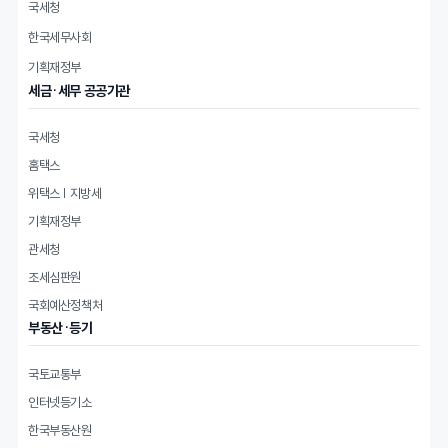
국세청
한국세무사회
기획재정부
세금·세무 공공기관
국세청
홈택스
위택스 | 지방세
기획재정부
관세청
조세심판원
국회예산정책처
부동산·등기
국토교통부
인터넷등기소
한국부동산원