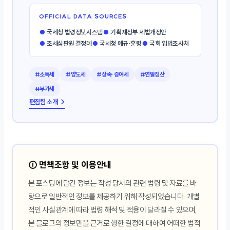
OFFICIAL DATA SOURCES
●
국세청 법령정보시스템
●
기획재정부 세법개정안
●
조세심판원 결정례
●
국세청 예규·훈령
●
국회 입법조사처
#소득세
#양도세
#상속·증여세
#연말정산
#부가세
편집팀 소개 →
⚠️ 면책조항 및 이용안내
본 포스팅에 담긴 정보는 작성 당시의 관련 법령 및 자료를 바
탕으로 일반적인 정보를 제공하기 위해 작성되었습니다. 개별
적인 사실관계에 따라 법령 해석 및 적용이 달라질 수 있으며,
본 블로그의 정보만을 근거로 행한 결정에 대하여 어떠한 법적