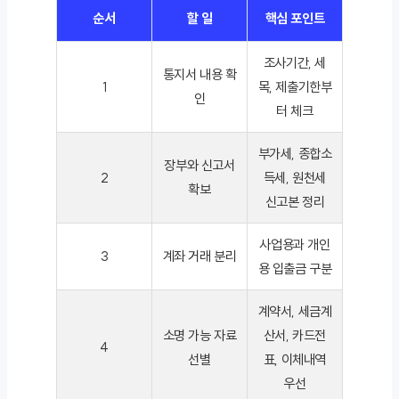
순서
할 일
핵심 포인트
조사기간, 세
통지서 내용 확
1
목, 제출기한부
인
터 체크
부가세, 종합소
장부와 신고서
2
득세, 원천세
확보
신고본 정리
사업용과 개인
3
계좌 거래 분리
용 입출금 구분
계약서, 세금계
소명 가능 자료
산서, 카드전
4
선별
표, 이체내역
우선