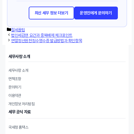
최신 세무 정보 더보기
운영진에게 문의하기
카
절세꿀팁
테
법인세감면 요건과 중복배제 체크포인트
고
연말정산원천징수영수증 발급방법과 확인항목
리
세무사랑 소개
세무사랑 소개
면책조항
문의하기
이용약관
개인정보 처리방침
세무 공식 자료
국세청 홈택스