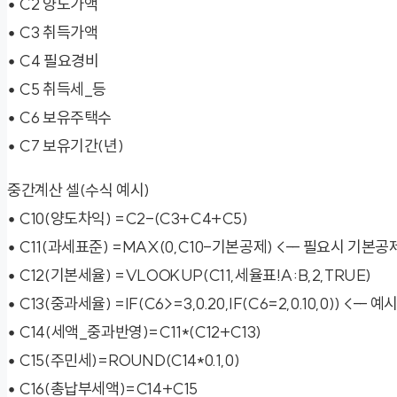
• C2 양도가액
• C3 취득가액
• C4 필요경비
• C5 취득세_등
• C6 보유주택수
• C7 보유기간(년)
중간계산 셀(수식 예시)
• C10(양도차익) =C2-(C3+C4+C5)
• C11(과세표준) =MAX(0,C10-기본공제) <-- 필요시 기본공
• C12(기본세율) =VLOOKUP(C11,세율표!A:B,2,TRUE)
• C13(중과세율) =IF(C6>=3,0.20,IF(C6=2,0.10,0)) <-
• C14(세액_중과반영)=C11*(C12+C13)
• C15(주민세)=ROUND(C14*0.1,0)
• C16(총납부세액)=C14+C15