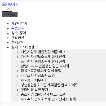
컨
텐
메
뉴
츠
메뉴
로
건
개인사업자
너
부동산세
뛰
상속·증여
기
연말정산
절세꿀팁
절세 마스터플랜
개인사업자 법인전환 세금 비교
다주택자 양도소득세 절세 전략
프리랜서 종합소득세 절세 전략
맞벌이 부부 연말정산 환급 극대화
금융소득종합과세 절세 꿀팁
세무조사 자금출처 소명
해외송금 세무조사
청년창업중소기업 세액감면 완벽 가이드
꼬마빌딩 법인 투자
중소기업 CEO 절세 마스터플랜
해외주식 양도소득세 및 가상자산 절세