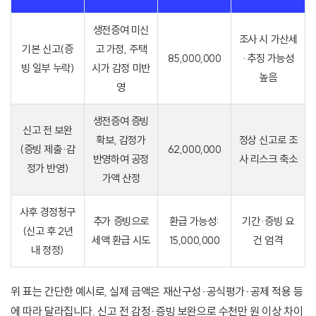
생전증여 미신
조사 시 가산세
기본 신고(증
고 가정, 주택
85,000,000
·추징 가능성
빙 일부 누락)
시가 감정 미반
높음
영
생전증여 증빙
신고 전 보완
확보, 감정가
정상 신고로 조
(증빙 제출·감
62,000,000
반영하여 공정
사 리스크 축소
정가 반영)
가액 산정
사후 경정청구
추가 증빙으로
환급 가능성:
기간·증빙 요
(신고 후 2년
세액 환급 시도
15,000,000
건 엄격
내 정정)
위 표는 간단한 예시로, 실제 금액은 재산구성·공식평가·공제 적용 등
에 따라 달라집니다. 신고 전 감정·증빙 보완으로 수천만 원 이상 차이