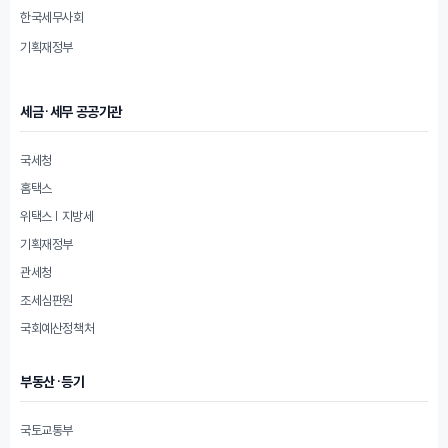
한국세무사회
기획재정부
세금·세무 공공기관
국세청
홈택스
위택스 | 지방세
기획재정부
관세청
조세심판원
국회예산정책처
부동산·등기
국토교통부