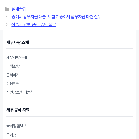
카
절세꿀팁
테
증여세 납부자금 대출·보험로 증여세 납부자금 마련 실무
고
상속세 납부 신청·승인 실무
리
세무사랑 소개
세무사랑 소개
면책조항
문의하기
이용약관
개인정보 처리방침
세무 공식 자료
국세청 홈택스
국세청