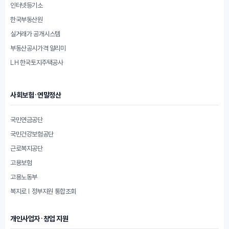
인터넷등기소
한국부동산원
실거래가 공개시스템
부동산공시가격 알리미
LH 한국토지주택공사
사회보험·연말정산
국민연금공단
국민건강보험공단
근로복지공단
고용보험
고용노동부
복지로 | 정부지원 통합조회
개인사업자·창업 지원