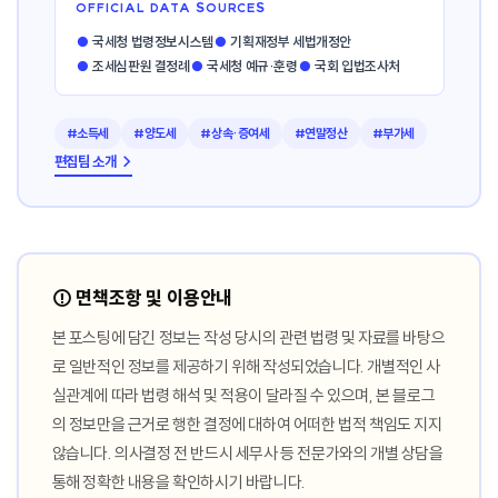
OFFICIAL DATA SOURCES
●
국세청 법령정보시스템
●
기획재정부 세법개정안
●
조세심판원 결정례
●
국세청 예규·훈령
●
국회 입법조사처
#소득세
#양도세
#상속·증여세
#연말정산
#부가세
편집팀 소개 →
⚠️ 면책조항 및 이용안내
본 포스팅에 담긴 정보는 작성 당시의 관련 법령 및 자료를 바탕으
로 일반적인 정보를 제공하기 위해 작성되었습니다. 개별적인 사
실관계에 따라 법령 해석 및 적용이 달라질 수 있으며, 본 블로그
의 정보만을 근거로 행한 결정에 대하여 어떠한 법적 책임도 지지
않습니다. 의사결정 전 반드시 세무사 등 전문가와의 개별 상담을
통해 정확한 내용을 확인하시기 바랍니다.