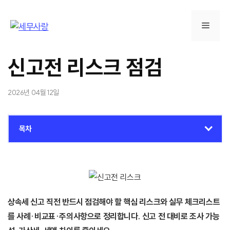
컨
텐
메
츠
로
뉴
건
신고전 리스크 점검
너
뛰
2026년 04월 12일
기
목차
상속세 신고 직전 반드시 점검해야 할 핵심 리스크와 실무 체크리스트
를 사례·비교표·주의사항으로 정리합니다. 신고 전 대비로 조사 가능