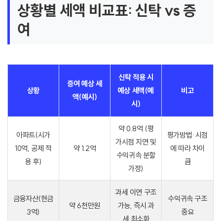
상황별 세액 비교표: 신탁 vs 증
여
신탁 적용 시
증여 예상 세
상황
예상 세액(예
비고
액(예시)
시)
약 0.8억 (평
아파트(시가
평가방법·시점
가시점 지연 및
10억, 공제 적
약 1.2억
에 따라 차이
수익귀속 분할
용 후)
큼
가정)
과세 이연 구조
금융자산(현금
수익귀속 구조
약 6천만원
가능, 즉시 과
3억)
중요
세 최소화