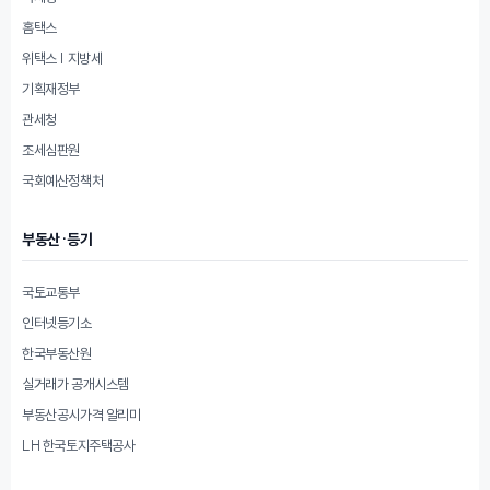
홈택스
위택스 | 지방세
기획재정부
관세청
조세심판원
국회예산정책처
부동산·등기
국토교통부
인터넷등기소
한국부동산원
실거래가 공개시스템
부동산공시가격 알리미
LH 한국토지주택공사