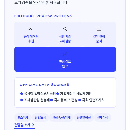
교차검증을 완료한 후 게재됩니다.
EDITORIAL REVIEW PROCESS
📂
🔍
📊
공식 데이터
세법 기준
실무 관점
수집
교차검증
분석
✅
편집 검토
완료
OFFICIAL DATA SOURCES
●
국세청 법령정보시스템
●
기획재정부 세법개정안
●
조세심판원 결정례
●
국세청 예규·훈령
●
국회 입법조사처
#소득세
#양도세
#상속·증여세
#연말정산
#부가세
편집팀 소개 →