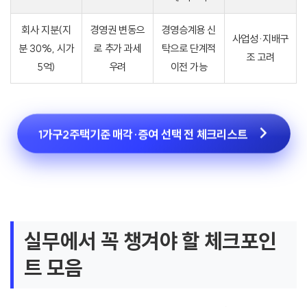
회사 지분(지
경영권 변동으
경영승계용 신
사업성·지배구
분 30%, 시가
로 추가 과세
탁으로 단계적
조 고려
5억)
우려
이전 가능
1가구2주택기준 매각·증여 선택 전 체크리스트
실무에서 꼭 챙겨야 할 체크포인
트 모음