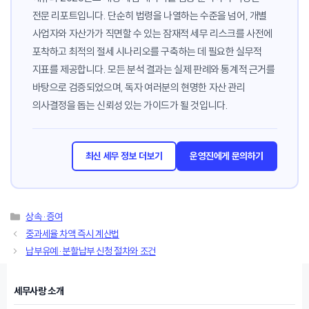
전문 리포트입니다. 단순히 법령을 나열하는 수준을 넘어, 개별
사업자와 자산가가 직면할 수 있는 잠재적 세무 리스크를 사전에
포착하고 최적의 절세 시나리오를 구축하는 데 필요한 실무적
지표를 제공합니다. 모든 분석 결과는 실제 판례와 통계적 근거를
바탕으로 검증되었으며, 독자 여러분의 현명한 자산 관리
의사결정을 돕는 신뢰성 있는 가이드가 될 것입니다.
최신 세무 정보 더보기
운영진에게 문의하기
카
상속·증여
테
중과세율 차액 즉시 계산법
고
납부유예·분할납부 신청 절차와 조건
리
세무사랑 소개