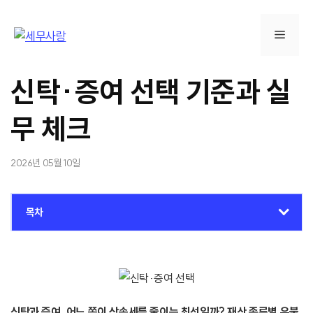
컨
텐
메
츠
로
뉴
건
신탁·증여 선택 기준과 실
너
뛰
무 체크
기
2026년 05월 10일
목차
신탁과 증여, 어느 쪽이 상속세를 줄이는 최선일까? 재산 종류별 유불