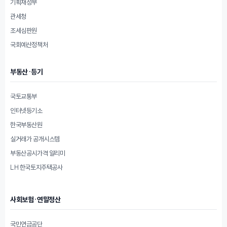
기획재정부
관세청
조세심판원
국회예산정책처
부동산·등기
국토교통부
인터넷등기소
한국부동산원
실거래가 공개시스템
부동산공시가격 알리미
LH 한국토지주택공사
사회보험·연말정산
국민연금공단