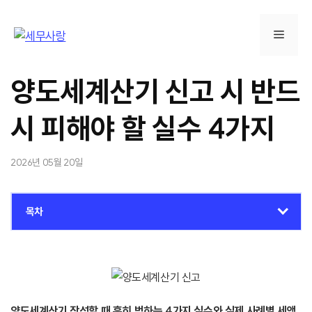
컨
텐
메
츠
로
뉴
건
양도세계산기 신고 시 반드
너
뛰
시 피해야 할 실수 4가지
기
2026년 05월 20일
목차
양도세계산기 작성할 때 흔히 범하는 4가지 실수와 실제 사례별 세액