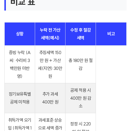
비교 표
누락 전 가산
수정 후 절감
상황
비고
세액(예시)
세액
증빙 누락 (A
추징세액 150
씨: 수리비 3
만 원 + 가산
총 180만 원 절
백만원 미반
세(지연) 30만
감
영)
원
공제 적용 시
장기보유특별
추가 과세
400만 원 감
공제 미적용
400만 원
소
취득가액 오기
과세표준 상승
정정 시 220
입 (취득가액 1
으로 세액 증가