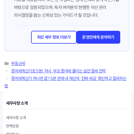
바탕으로 검증되었으며, 독자 여러분의 현명한 자산 관리
의사결정을 돕는 신뢰성 있는 가이드가 될 것입니다.
최신 세무 정보 더보기
운영진에게 문의하기
카
부동산세
테
증여세계산기로 5분! 자녀·부모 증여세 줄이는 실전 절세 전략
고
증여세계산기 하나면 끝? 5분 만에 내 재산의 ‘진짜 세금’ 확인하고 절세하는
리
법
세무사랑 소개
세무사랑 소개
면책조항