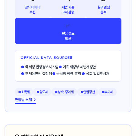
공식 데이터
세법 기준
실무 관점
수집
교차검증
분석
✅
편집 검토
완료
OFFICIAL DATA SOURCES
●
국세청 법령정보시스템
●
기획재정부 세법개정안
●
조세심판원 결정례
●
국세청 예규·훈령
●
국회 입법조사처
#소득세
#양도세
#상속·증여세
#연말정산
#부가세
편집팀 소개 →