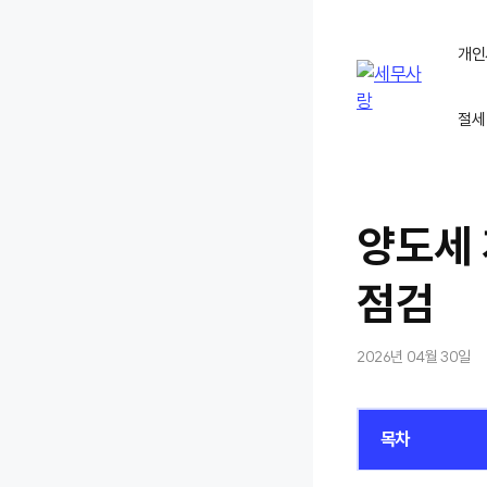
컨
텐
개인
츠
로
절세
건
너
뛰
기
양도세 
점검
2026년 04월 30일
목차