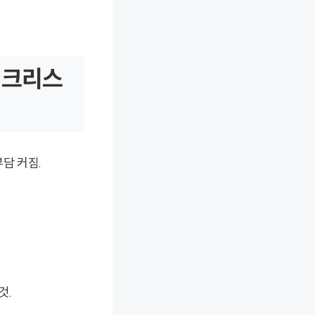
체크리스
담 커짐.
것.