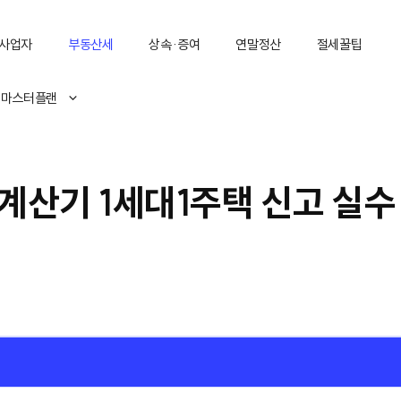
사업자
부동산세
상속·증여
연말정산
절세꿀팁
 마스터플랜
계산기 1세대1주택 신고 실수