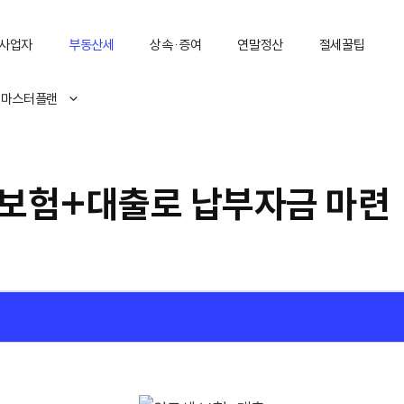
사업자
부동산세
상속·증여
연말정산
절세꿀팁
 마스터플랜
 보험+대출로 납부자금 마련