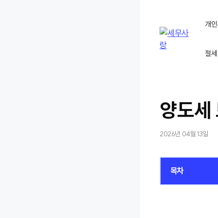
컨
텐
개인
츠
로
절세
건
너
뛰
기
양도세
2026년 04월 13일
목차