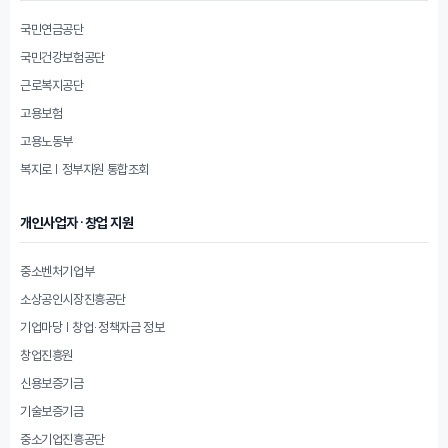
국민연금공단
국민건강보험공단
근로복지공단
고용보험
고용노동부
복지로 | 정부지원 통합조회
개인사업자·창업 지원
중소벤처기업부
소상공인시장진흥공단
기업마당 | 창업·정책자금 정보
창업진흥원
신용보증기금
기술보증기금
중소기업진흥공단