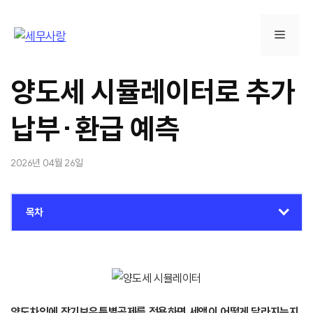
컨
텐
메
츠
로
뉴
건
양도세 시뮬레이터로 추가
너
뛰
납부·환급 예측
기
2026년 04월 26일
목차
양도차익에 장기보유특별공제를 적용하면 세액이 어떻게 달라지는지,