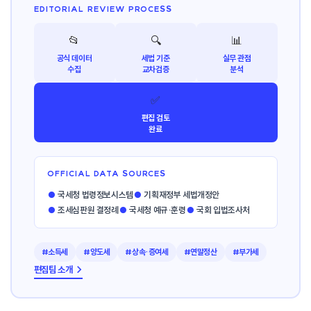
EDITORIAL REVIEW PROCESS
📂
🔍
📊
공식 데이터
세법 기준
실무 관점
수집
교차검증
분석
✅
편집 검토
완료
OFFICIAL DATA SOURCES
●
국세청 법령정보시스템
●
기획재정부 세법개정안
●
조세심판원 결정례
●
국세청 예규·훈령
●
국회 입법조사처
#소득세
#양도세
#상속·증여세
#연말정산
#부가세
편집팀 소개 →