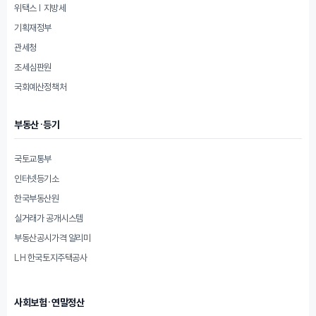
위택스 | 지방세
기획재정부
관세청
조세심판원
국회예산정책처
부동산·등기
국토교통부
인터넷등기소
한국부동산원
실거래가 공개시스템
부동산공시가격 알리미
LH 한국토지주택공사
사회보험·연말정산