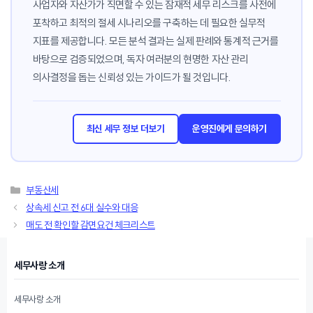
사업자와 자산가가 직면할 수 있는 잠재적 세무 리스크를 사전에
포착하고 최적의 절세 시나리오를 구축하는 데 필요한 실무적
지표를 제공합니다. 모든 분석 결과는 실제 판례와 통계적 근거를
바탕으로 검증되었으며, 독자 여러분의 현명한 자산 관리
의사결정을 돕는 신뢰성 있는 가이드가 될 것입니다.
최신 세무 정보 더보기
운영진에게 문의하기
카
부동산세
테
상속세 신고 전 6대 실수와 대응
고
매도 전 확인할 감면요건 체크리스트
리
세무사랑 소개
세무사랑 소개