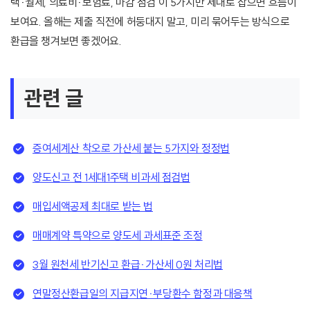
택·월세, 의료비·보험료, 마감 점검 이 5가지만 제대로 잡으면 흐름이
보여요. 올해는 제출 직전에 허둥대지 말고, 미리 묶어두는 방식으로
환급을 챙겨보면 좋겠어요.
관련 글
증여세계산 착오로 가산세 붙는 5가지와 정정법
양도신고 전 1세대1주택 비과세 점검법
매입세액공제 최대로 받는 법
매매계약 특약으로 양도세 과세표준 조정
3월 원천세 반기신고 환급·가산세 0원 처리법
연말정산환급일의 지급지연·부당환수 함정과 대응책