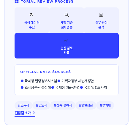
EDITORIAL REVIEW PROCESS
📂
🔍
📊
공식 데이터
세법 기준
실무 관점
수집
교차검증
분석
✅
편집 검토
완료
OFFICIAL DATA SOURCES
●
국세청 법령정보시스템
●
기획재정부 세법개정안
●
조세심판원 결정례
●
국세청 예규·훈령
●
국회 입법조사처
#소득세
#양도세
#상속·증여세
#연말정산
#부가세
편집팀 소개 →