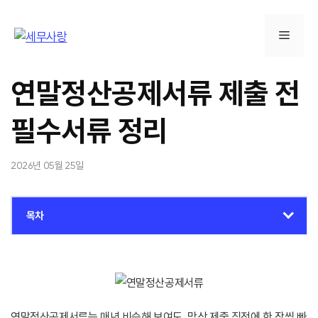
컨
텐
메
츠
로
뉴
건
연말정산공제서류 제출 전
너
뛰
필수서류 정리
기
2026년 05월 25일
목차
연말정산공제서류는 매년 비슷해 보여도, 막상 제출 직전에 한 장씩 빠