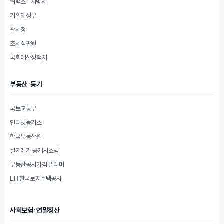
위택스 | 지방세
기획재정부
관세청
조세심판원
국회예산정책처
부동산·등기
국토교통부
인터넷등기소
한국부동산원
실거래가 공개시스템
부동산공시가격 알리미
LH 한국토지주택공사
사회보험·연말정산