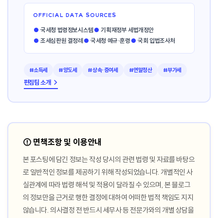
OFFICIAL DATA SOURCES
●
국세청 법령정보시스템
●
기획재정부 세법개정안
●
조세심판원 결정례
●
국세청 예규·훈령
●
국회 입법조사처
#소득세
#양도세
#상속·증여세
#연말정산
#부가세
편집팀 소개 →
⚠️ 면책조항 및 이용안내
본 포스팅에 담긴 정보는 작성 당시의 관련 법령 및 자료를 바탕으
로 일반적인 정보를 제공하기 위해 작성되었습니다. 개별적인 사
실관계에 따라 법령 해석 및 적용이 달라질 수 있으며, 본 블로그
의 정보만을 근거로 행한 결정에 대하여 어떠한 법적 책임도 지지
않습니다. 의사결정 전 반드시 세무사 등 전문가와의 개별 상담을