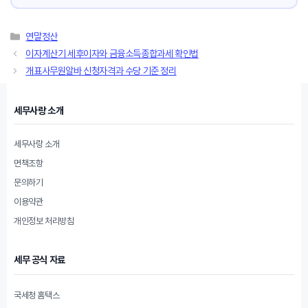
카
연말정산
테
이자계산기 세후이자와 금융소득종합과세 확인법
고
개표사무원알바 신청자격과 수당 기준 정리
리
세무사랑 소개
세무사랑 소개
면책조항
문의하기
이용약관
개인정보 처리방침
세무 공식 자료
국세청 홈택스