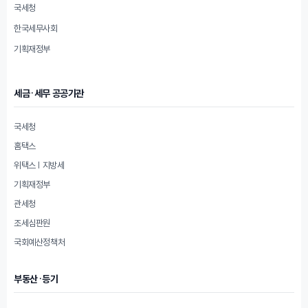
국세청
한국세무사회
기획재정부
세금·세무 공공기관
국세청
홈택스
위택스 | 지방세
기획재정부
관세청
조세심판원
국회예산정책처
부동산·등기