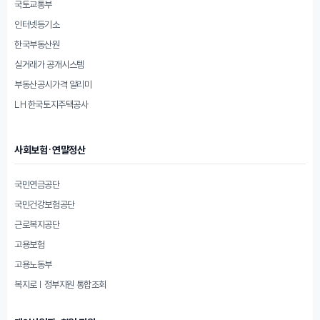
국토교통부
인터넷등기소
한국부동산원
실거래가 공개시스템
부동산공시가격 알리미
LH 한국토지주택공사
사회보험·연말정산
국민연금공단
국민건강보험공단
근로복지공단
고용보험
고용노동부
복지로 | 정부지원 통합조회