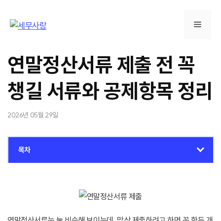
컨
텐
메
츠
로
뉴
건
연말정산서류 제출 전 꼭
너
뛰
챙길 서류와 공제항목 정리
기
2026년 05월 29일
목차
연말정산서류는 늘 비슷해 보이는데, 막상 제출하려고 하면 꼭 한두 개