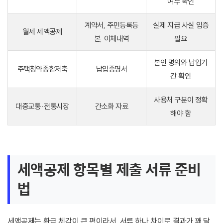
여부 확인
계약서, 주민등록등
실제 지급 사실 입증
월세 세액공제
본, 이체내역
필요
본인 명의와 납입기
주택청약종합저축
납입증명서
간 확인
사용처 구분이 정확
대중교통·전통시장
간소화 자료
해야 함
세액공제 항목별 제출 서류 준비
법
세액공제는 환급 체감이 큰 편이라서, 서류 하나 차이로 결과가 꽤 달