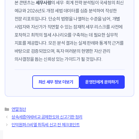
본 콘텐츠는
세무사랑
의 세무·회계 전략 분석팀이 국세청의 최신
예규와 2026년도 개정 세법 데이터를 심층 분석하여 작성한
전문 리포트입니다. 단순히 법령을 나열하는 수준을 넘어, 개별
사업자와 자산가가 직면할 수 있는 잠재적 세무 리스크를 사전에
포착하고 최적의 절세 시나리오를 구축하는 데 필요한 실무적
지표를 제공합니다. 모든 분석 결과는 실제 판례와 통계적 근거를
바탕으로 검증되었으며, 독자 여러분의 현명한 자산 관리
의사결정을 돕는 신뢰성 있는 가이드가 될 것입니다.
최신 세무 정보 더보기
운영진에게 문의하기
카
연말정산
테
상속세증여세비교 공제한도와 신고기한 정리
고
인덕원퍼스비엘 취득세 신고 전 체크포인트
리