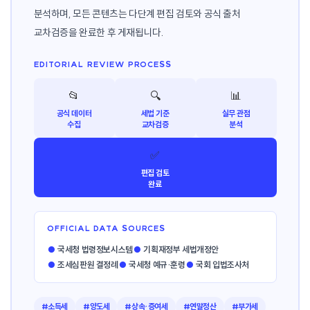
분석하며, 모든 콘텐츠는 다단계 편집 검토와 공식 출처
교차검증을 완료한 후 게재됩니다.
EDITORIAL REVIEW PROCESS
📂
🔍
📊
공식 데이터
세법 기준
실무 관점
수집
교차검증
분석
✅
편집 검토
완료
OFFICIAL DATA SOURCES
●
국세청 법령정보시스템
●
기획재정부 세법개정안
●
조세심판원 결정례
●
국세청 예규·훈령
●
국회 입법조사처
#소득세
#양도세
#상속·증여세
#연말정산
#부가세