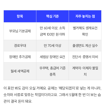
항목
핵심 기준
자주 놓치는 점
만 60세 이상, 소득
별거해도 생계요건
부모님 기본공제
금액 100만 원 이하
확인
경로우대
만 70세 이상
출생연도 계산 실수
장애인 추가공제
세법상 장애인 요건
진단서·증명서 미비
무주택, 총급여 기준
계약자·이체자 불일
월세 세액공제
충족
치
이 표만 봐도 감이 오실 거예요. 공제는 ‘해당되겠지’로 넣는 게 아니라,
숫자와 서류로 맞추는 작업이더라고요. 그래서 5월에 한 번 더 보는 습
관이 결국 돈이 돼요.