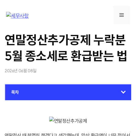
컨
텐
메
츠
로
뉴
건
연말정산추가공제 누락분
너
뛰
5월 종소세로 환급받는 법
기
2026년 06월 08일
목차
연말정산 때 분명히 챙겼다고 생각했는데, 막상 환급액이 너무 적어서