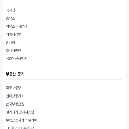
국세청
홈택스
위택스 | 지방세
기획재정부
관세청
조세심판원
국회예산정책처
부동산·등기
국토교통부
인터넷등기소
한국부동산원
실거래가 공개시스템
부동산공시가격 알리미
LH 한국토지주택공사