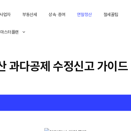
사업자
부동산세
상속·증여
연말정산
절세꿀팁
 마스터플랜
 과다공제 수정신고 가이드 