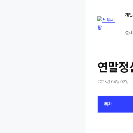
컨
텐
개인
츠
로
절세
건
너
뛰
기
연말정산
2026년 04월 02일
목차