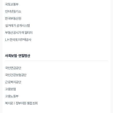
국토교통부
인터넷등기소
한국부동산원
실거래가 공개시스템
부동산공시가격 알리미
LH 한국토지주택공사
사회보험·연말정산
국민연금공단
국민건강보험공단
근로복지공단
고용보험
고용노동부
복지로 | 정부지원 통합조회