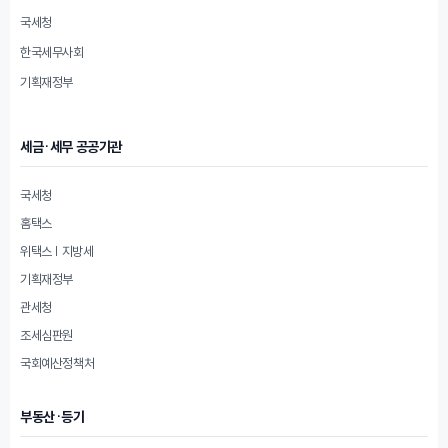
국세청
한국세무사회
기획재정부
세금·세무 공공기관
국세청
홈택스
위택스 | 지방세
기획재정부
관세청
조세심판원
국회예산정책처
부동산·등기