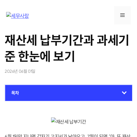
컨
텐
메
츠
로
뉴
건
재산세 납부기간과 과세기
너
뛰
준 한눈에 보기
기
2026년 06월 01일
목차
6월 1일만 지나면 갑자기 고지서가 날아오고, 7월이 되면 “아, 또 재산