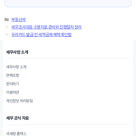
카
부동산세
테
세무조사대응 소명자료 준비와 진행절차 정리
고
우리카드 발급 전 세액공제 혜택 확인법
리
세무사랑 소개
세무사랑 소개
면책조항
문의하기
이용약관
개인정보 처리방침
세무 공식 자료
국세청 홈택스