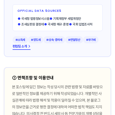
OFFICIAL DATA SOURCES
●
국세청 법령정보시스템
●
기획재정부 세법개정안
●
조세심판원 결정례
●
국세청 예규·훈령
●
국회 입법조사처
#소득세
#양도세
#상속·증여세
#연말정산
#부가세
편집팀 소개 →
⚠️ 면책조항 및 이용안내
본 포스팅에 담긴 정보는 작성 당시의 관련 법령 및 자료를 바탕으
로 일반적인 정보를 제공하기 위해 작성되었습니다. 개별적인 사
실관계에 따라 법령 해석 및 적용이 달라질 수 있으며, 본 블로그
의 정보만을 근거로 행한 결정에 대하여 어떠한 법적 책임도 지지
않습니다. 의사결정 전 반드시 세무사 등 전문가와의 개별 상담을