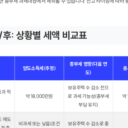
면 종부세 과세대상에서 제외될 수 있습니다. 신고 타이밍에 따라
/후: 상황별 세액 비교표
종부세 영향(다음 연
양도소득세(추정)
총
도)
보유주택 수 감소 전으
중과 적
약 18,000만원
로 과세 가능성(종부세
약 
부담 유지)
도 매도
비과세 또는 낮음(조건
보유주택 수 감소로 종
요건 충