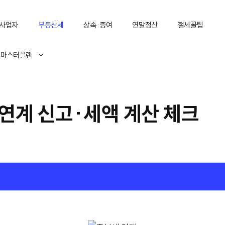
사업자
부동산세
상속·증여
연말정산
절세꿀팁
 마스터플랜
연계 신고·세액 계산 체크