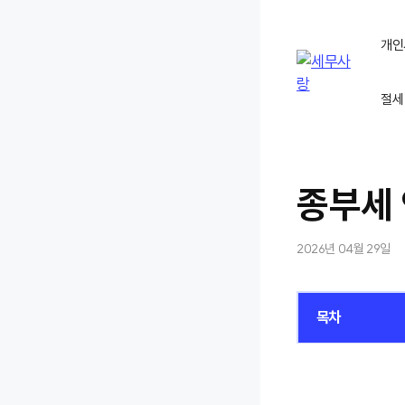
컨
텐
개인
츠
로
절세
건
너
뛰
기
종부세 
2026년 04월 29일
목차