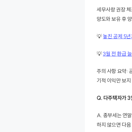
세무사랑 권장 체
양도와 보유 후 
💡
놓친 공제 5년
💡
3월 전 환급
주의 사항 요약:
기적 이익만 보지
Q. 다주택자가 
A. 종부세는 연말
하지 않으면 다음