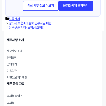
최신 세무 정보 더보기
운영진에게 문의하기
카
부동산세
테
양도세 보험+대출로 납부자금 마련
고
상속 숨은계좌·보험금 조회법
리
세무사랑 소개
세무사랑 소개
면책조항
문의하기
이용약관
개인정보 처리방침
세무 공식 자료
국세청 홈택스
국세청