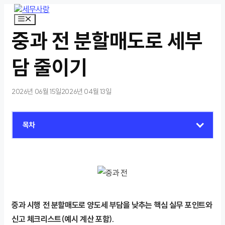
컨
텐
메
뉴
츠
중과 전 분할매도로 세부
로
건
너
담 줄이기
뛰
기
2026년 06월 15일
2026년 04월 13일
목차
중과 시행 전 분할매도로 양도세 부담을 낮추는 핵심 실무 포인트와
신고 체크리스트(예시 계산 포함).