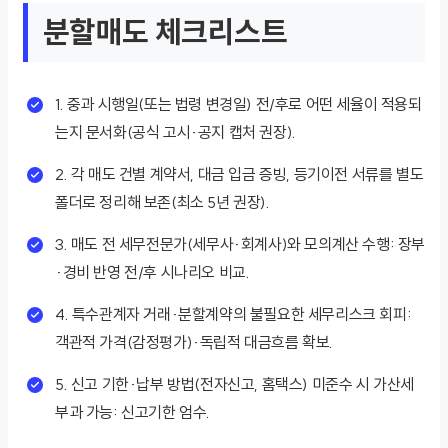
분할매도 체크리스트
1. 중과 시행일(또는 법령 변경일) 전/후로 어떤 세율이 적용되
는지 문서화(공식 고시·공지 캡처 권장).
2. 각 매도 건별 계약서, 대금 입금 증빙, 등기이전 서류를 별도
폴더로 정리해 보존(최소 5년 권장).
3. 매도 전 세무전문가(세무사·회계사)와 모의계산 수행: 장부
·경비 반영 전/후 시나리오 비교.
4. 특수관계자 거래·분할계약의 불필요한 세무리스크 회피:
객관적 가격(감정평가)·독립적 대금흐름 확보.
5. 신고 기한·납부 방법(전자신고, 홈택스) 미준수 시 가산세
부과 가능: 신고기한 엄수.