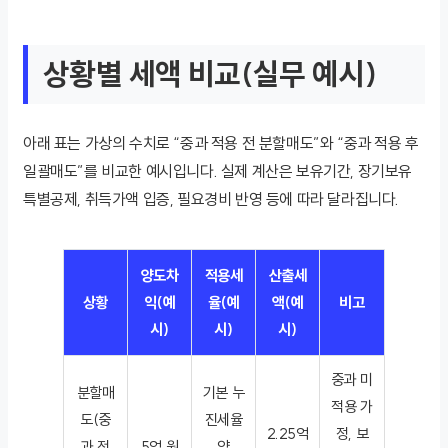
상황별 세액 비교(실무 예시)
아래 표는 가상의 수치로 “중과 적용 전 분할매도”와 “중과 적용 후
일괄매도”를 비교한 예시입니다. 실제 계산은 보유기간, 장기보유
특별공제, 취득가액 입증, 필요경비 반영 등에 따라 달라집니다.
양도차
적용세
산출세
상황
익(예
율(예
액(예
비고
시)
시)
시)
중과 미
분할매
기본 누
적용 가
도(중
진세율
2.25억
정, 보
과 전
5억 원
약