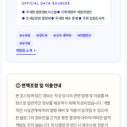
OFFICIAL DATA SOURCES
●
국세청 법령정보시스템
●
기획재정부 세법개정안
●
조세심판원 결정례
●
국세청 예규·훈령
●
국회 입법조사처
#소득세
#양도세
#상속·증여세
#연말정산
#부가세
편집팀 소개 →
⚠️ 면책조항 및 이용안내
본 포스팅에 담긴 정보는 작성 당시의 관련 법령 및 자료를 바
탕으로 일반적인 정보를 제공하기 위해 작성되었습니다. 개별
적인 사실관계에 따라 법령 해석 및 적용이 달라질 수 있으며,
본 블로그의 정보만을 근거로 행한 결정에 대하여 어떠한 법적
책임도 지지 않습니다. 의사결정 전 반드시 세무사 등 전문가