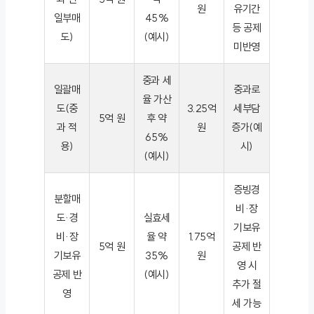
원
유기간
일부매
45%
등 공제
도)
(예시)
미반영
중과 세
일괄매
중과로
율 가산
도(중
3.25억
세부담
5억 원
후 약
과 적
원
증가(예
65%
용)
시)
(예시)
증빙경
분할매
비·장
도·경
실효세
기보유
비·장
율 약
1.75억
5억 원
공제 반
기보유
35%
원
영 시
공제 반
(예시)
추가 절
영
세 가능