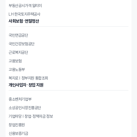
부동산공시가격 알리미
LH 한국토지주택공사
사회보험·연말정산
국민연금공단
국민건강보험공단
근로복지공단
고용보험
고용노동부
복지로 | 정부지원 통합조회
개인사업자·창업 지원
중소벤처기업부
소상공인시장진흥공단
기업마당 | 창업·정책자금 정보
창업진흥원
신용보증기금