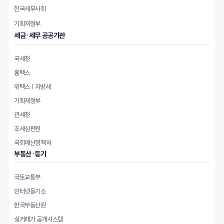
한국세무사회
기획재정부
세금·세무 공공기관
국세청
홈택스
위택스 | 지방세
기획재정부
관세청
조세심판원
국회예산정책처
부동산·등기
국토교통부
인터넷등기소
한국부동산원
실거래가 공개시스템