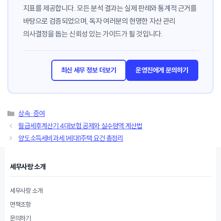
지표를 제공합니다. 모든 분석 결과는 실제 판례와 통계적 근거를
바탕으로 검증되었으며, 독자 여러분의 현명한 자산 관리
의사결정을 돕는 신뢰성 있는 가이드가 될 것입니다.
최신 세무 정보 더보기
운영진에게 문의하기
카
상속·증여
테
월급세후계산기 4대보험 공제와 실수령액 계산법
고
양도소득세비과세 1세대1주택 요건 총정리
리
세무사랑 소개
세무사랑 소개
면책조항
문의하기