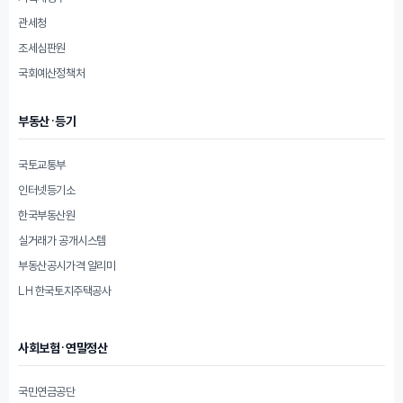
관세청
조세심판원
국회예산정책처
부동산·등기
국토교통부
인터넷등기소
한국부동산원
실거래가 공개시스템
부동산공시가격 알리미
LH 한국토지주택공사
사회보험·연말정산
국민연금공단