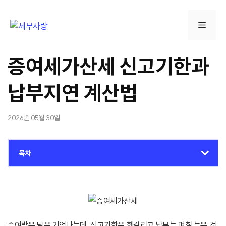
컨
텐
메
츠
로
뉴
건
증여세가산세 신고기한과
너
뛰
납부지연 계산법
기
2026년 05월 30일
목차
증여받은 날은 기억나는데, 신고기한은 헷갈리고 납부는 며칠 늦은 것