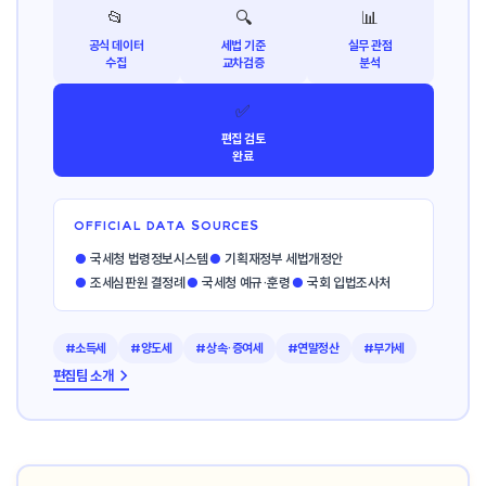
📂
🔍
📊
공식 데이터
세법 기준
실무 관점
수집
교차검증
분석
✅
편집 검토
완료
OFFICIAL DATA SOURCES
●
국세청 법령정보시스템
●
기획재정부 세법개정안
●
조세심판원 결정례
●
국세청 예규·훈령
●
국회 입법조사처
#소득세
#양도세
#상속·증여세
#연말정산
#부가세
편집팀 소개 →