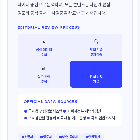
데이터 중심으로 분석하며, 모든 콘텐츠는 다단계 편집
검토와 공식 출처 교차검증을 완료한 후 게재됩니다.
EDITORIAL REVIEW PROCESS
📂
🔍
공식 데이터
세법 기준
수집
교차검증
📊
✅
실무 관점
편집 검토
분석
완료
OFFICIAL DATA SOURCES
●
국세청 법령정보시스템
●
기획재정부 세법개정안
●
조세심판원 결정례
●
국세청 예규·훈령
●
국회 입법조사처
#소득세
#양도세
#상속·증여세
#연말정산