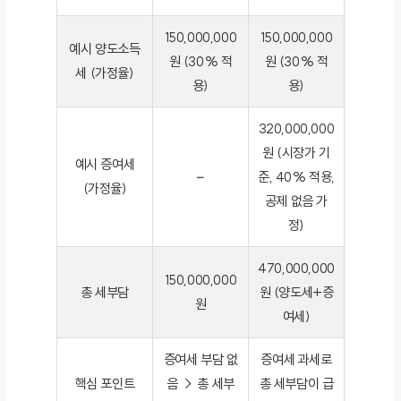
150,000,000
150,000,000
예시 양도소득
원 (30% 적
원 (30% 적
세 (가정율)
용)
용)
320,000,000
원 (시장가 기
예시 증여세
–
준, 40% 적용,
(가정율)
공제 없음 가
정)
470,000,000
150,000,000
총 세부담
원 (양도세+증
원
여세)
증여세 부담 없
증여세 과세로
핵심 포인트
음 → 총 세부
총 세부담이 급