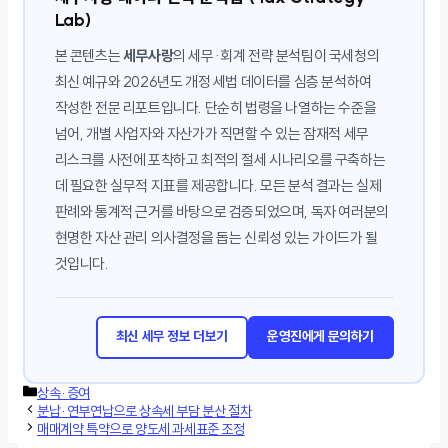
Lab)
본 콘텐츠는
세무사랑
의 세무·회계 전략 분석팀이 국세청의
최신 예규와 2026년도 개정 세법 데이터를 심층 분석하여
작성한 전문 리포트입니다. 단순히 법령을 나열하는 수준을
넘어, 개별 사업자와 자산가가 직면할 수 있는 잠재적 세무
리스크를 사전에 포착하고 최적의 절세 시나리오를 구축하는
데 필요한 실무적 지표를 제공합니다. 모든 분석 결과는 실제
판례와 통계적 근거를 바탕으로 검증되었으며, 독자 여러분의
현명한 자산 관리 의사결정을 돕는 신뢰성 있는 가이드가 될
것입니다.
최신 세무 정보 더보기
운영진에게 문의하기
카
상속·증여
테
분납·연부연납으로 상속세 부담 분산 절차
고
매매계약 특약으로 양도세 과세표준 조정
리