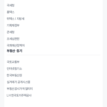
국세청
홈택스
위택스 | 지방세
기획재정부
관세청
조세심판원
국회예산정책처
부동산·등기
국토교통부
인터넷등기소
한국부동산원
실거래가 공개시스템
부동산공시가격 알리미
LH 한국토지주택공사