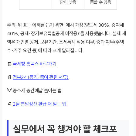
담이 낮음
증할 수 있음
주의: 위 표는 이해를 돕기 위한 ‘예시 가정(양도세 30%, 증여세
40%, 공제·장기보유특별공제 미적용)’을 사용했습니다. 실제 세
액은 개인별 공제, 보유기간, 조세특례 적용 여부, 중과 여부(주택
수·거주 요건 등)에 따라 크게 달라집니다.
🧾
국세청 홈택스 바로가기
📄
정부24 (등기·증여 관련 서류)
💡 종소세 중간예납 줄이는 법
🔎
2월 연말정산 환급 더 받는 법
실무에서 꼭 챙겨야 할 체크포