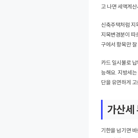
고 나면 세액계산
신축주택처럼 지목
지목변경분이 따로
구에서 항목만 잘
카드 일시불로 납부
능해요. 지방세는
단을 유연하게 고
가산세 
기한을 넘기면 바