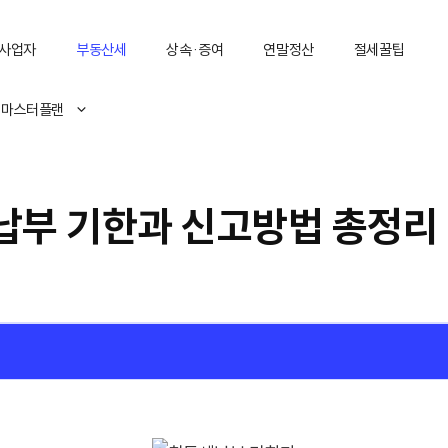
사업자
부동산세
상속·증여
연말정산
절세꿀팁
 마스터플랜
납부 기한과 신고방법 총정리