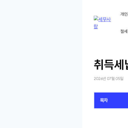
컨
텐
개인
츠
로
절세
건
너
뛰
기
취득세
2026년 07월 05일
목차