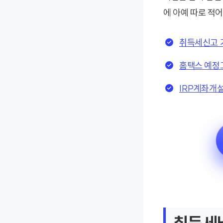
에 아예 따로 적어
취득세신고 
홈택스 예정
IRP계좌개설