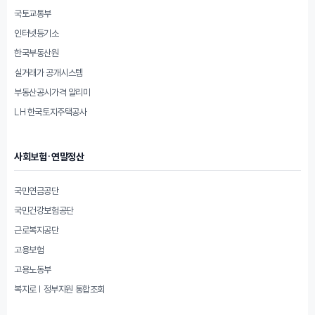
국토교통부
인터넷등기소
한국부동산원
실거래가 공개시스템
부동산공시가격 알리미
LH 한국토지주택공사
사회보험·연말정산
국민연금공단
국민건강보험공단
근로복지공단
고용보험
고용노동부
복지로 | 정부지원 통합조회