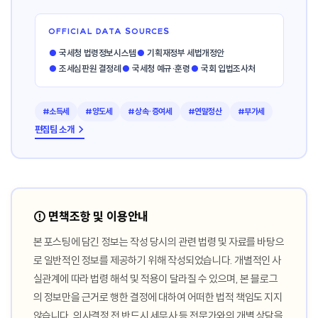
OFFICIAL DATA SOURCES
●
국세청 법령정보시스템
●
기획재정부 세법개정안
●
조세심판원 결정례
●
국세청 예규·훈령
●
국회 입법조사처
#소득세
#양도세
#상속·증여세
#연말정산
#부가세
편집팀 소개 →
⚠️ 면책조항 및 이용안내
본 포스팅에 담긴 정보는 작성 당시의 관련 법령 및 자료를 바탕으
로 일반적인 정보를 제공하기 위해 작성되었습니다. 개별적인 사
실관계에 따라 법령 해석 및 적용이 달라질 수 있으며, 본 블로그
의 정보만을 근거로 행한 결정에 대하여 어떠한 법적 책임도 지지
않습니다. 의사결정 전 반드시 세무사 등 전문가와의 개별 상담을