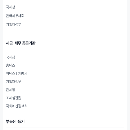
국세청
한국세무사회
기획재정부
세금·세무 공공기관
국세청
홈택스
위택스 | 지방세
기획재정부
관세청
조세심판원
국회예산정책처
부동산·등기