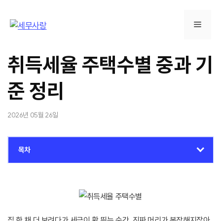
컨
텐
메
츠
로
뉴
건
취득세율 주택수별 중과 기
너
뛰
준 정리
기
2026년 05월 26일
목차
집 한 채 더 보려다가 세금이 확 뛰는 순간, 진짜 머리가 복잡해지잖아