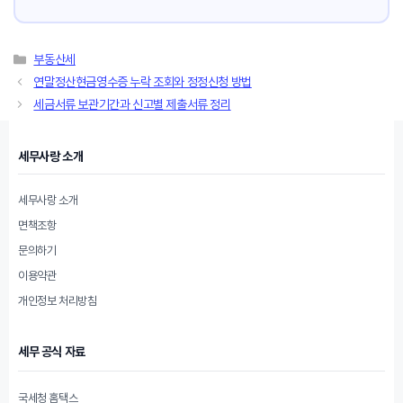
카
부동산세
테
연말정산현금영수증 누락 조회와 정정신청 방법
고
세금서류 보관기간과 신고별 제출서류 정리
리
세무사랑 소개
세무사랑 소개
면책조항
문의하기
이용약관
개인정보 처리방침
세무 공식 자료
국세청 홈택스