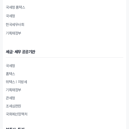
국세청 홈택스
국세청
한국세무사회
기획재정부
세금·세무 공공기관
국세청
홈택스
위택스 | 지방세
기획재정부
관세청
조세심판원
국회예산정책처