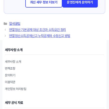
최신 세무 정보 더보기
운영진에게 문의하기
카
절세꿀팁
테
연말정산 기본공제 대상 조건과 소득요건 정리
고
연말정산소득공제신고 누락공제와 수정신고 방법
리
세무사랑 소개
세무사랑 소개
면책조항
문의하기
이용약관
개인정보 처리방침
세무 공식 자료