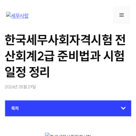
컨
텐
메
츠
로
뉴
건
한국세무사회자격시험 전
너
뛰
산회계2급 준비법과 시험
기
일정 정리
2026년 05월 29일
목차