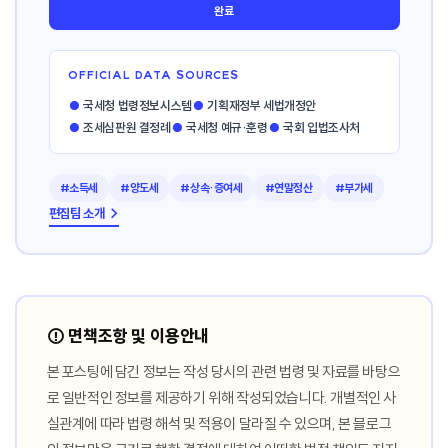
완료
OFFICIAL DATA SOURCES
●
국세청 법령정보시스템
●
기획재정부 세법개정안
●
조세심판원 결정례
●
국세청 예규·훈령
●
국회 입법조사처
#소득세
#양도세
#상속·증여세
#연말정산
#부가세
편집팀 소개 →
⚠️ 면책조항 및 이용안내
본 포스팅에 담긴 정보는 작성 당시의 관련 법령 및 자료를 바탕으
로 일반적인 정보를 제공하기 위해 작성되었습니다. 개별적인 사
실관계에 따라 법령 해석 및 적용이 달라질 수 있으며, 본 블로그