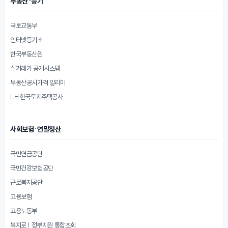
부동산·등기
국토교통부
인터넷등기소
한국부동산원
실거래가 공개시스템
부동산공시가격 알리미
LH 한국토지주택공사
사회보험·연말정산
국민연금공단
국민건강보험공단
근로복지공단
고용보험
고용노동부
복지로 | 정부지원 통합조회