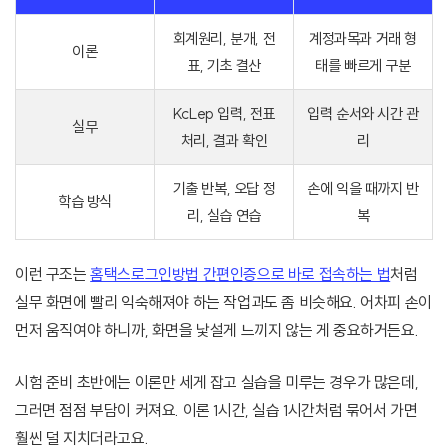
회계원리, 분개, 전
계정과목과 거래 형
이론
표, 기초 결산
태를 빠르게 구분
KcLep 입력, 전표
입력 순서와 시간 관
실무
처리, 결과 확인
리
기출 반복, 오답 정
손에 익을 때까지 반
학습 방식
리, 실습 연습
복
이런 구조는
홈택스로그인방법 간편인증으로 바로 접속하는 법
처럼
실무 화면에 빨리 익숙해져야 하는 작업과도 좀 비슷해요. 어차피 손이
먼저 움직여야 하니까, 화면을 낯설게 느끼지 않는 게 중요하거든요.
시험 준비 초반에는 이론만 세게 잡고 실습을 미루는 경우가 많은데,
그러면 점점 부담이 커져요. 이론 1시간, 실습 1시간처럼 묶어서 가면
훨씬 덜 지치더라고요.