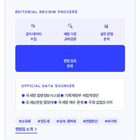
EDITORIAL REVIEW PROCESS
📂
🔍
📊
공식 데이터
세법 기준
실무 관점
수집
교차검증
분석
✅
편집 검토
완료
OFFICIAL DATA SOURCES
●
국세청 법령정보시스템
●
기획재정부 세법개정안
●
조세심판원 결정례
●
국세청 예규·훈령
●
국회 입법조사처
#소득세
#양도세
#상속·증여세
#연말정산
#부가세
편집팀 소개 →