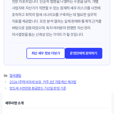
전문 리포트입니다. 단순히 법령을 나열하는 수준을 넘어, 개별
사업자와 자산가가 직면할 수 있는 잠재적 세무 리스크를 사전에
포착하고 최적의 절세 시나리오를 구축하는 데 필요한 실무적
지표를 제공합니다. 모든 분석 결과는 실제 판례와 통계적 근거를
바탕으로 검증되었으며, 독자 여러분의 현명한 자산 관리
의사결정을 돕는 신뢰성 있는 가이드가 될 것입니다.
최신 세무 정보 더보기
운영진에게 문의하기
카
절세꿀팁
테
2026 1주택 비과세 보유·거주 2년 자동계산 체크법
고
양도세 수천만원 환급받는 기산일 판정 기준
리
세무사랑 소개