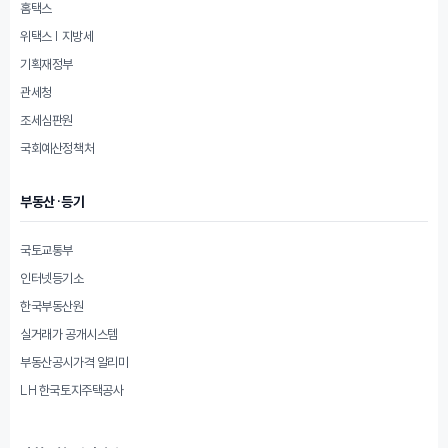
홈택스
위택스 | 지방세
기획재정부
관세청
조세심판원
국회예산정책처
부동산·등기
국토교통부
인터넷등기소
한국부동산원
실거래가 공개시스템
부동산공시가격 알리미
LH 한국토지주택공사