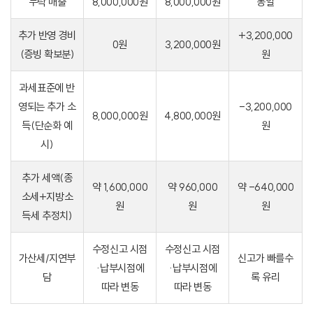
누락 매출
8,000,000원
8,000,000원
동일
추가 반영 경비
+3,200,000
0원
3,200,000원
(증빙 확보분)
원
과세표준에 반
영되는 추가 소
-3,200,000
8,000,000원
4,800,000원
득(단순화 예
원
시)
추가 세액(종
약 1,600,000
약 960,000
약 -640,000
소세+지방소
원
원
원
득세 추정치)
수정신고 시점
수정신고 시점
가산세/지연부
신고가 빠를수
·납부시점에
·납부시점에
담
록 유리
따라 변동
따라 변동