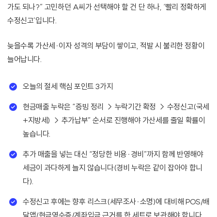
가도 되나?” 고민하던 A씨가 선택해야 할 건 단 하나, ‘빨리 정확하게
수정신고’입니다.
늦을수록 가산세·이자 성격의 부담이 쌓이고, 적발 시 불리한 정황이
늘어납니다.
오늘의 절세 핵심 포인트 3가지
현금매출 누락은 “증빙 정리 → 누락기간 확정 → 수정신고(국세
+지방세) → 추가납부” 순서로 진행해야 가산세를 줄일 확률이
높습니다.
추가 매출을 넣는 대신 “정당한 비용·경비”까지 함께 반영해야
세금이 과다하게 늘지 않습니다(경비 누락은 같이 잡아야 합니
다).
수정신고 후에는 향후 리스크(세무조사·소명)에 대비해 POS/배
달앱/현금영수증/계좌입금 근거를 한 세트로 보관해야 합니다.