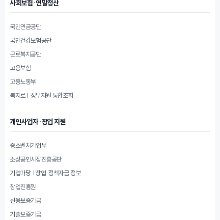
사회보험·연말정산
국민연금공단
국민건강보험공단
근로복지공단
고용보험
고용노동부
복지로 | 정부지원 통합조회
개인사업자·창업 지원
중소벤처기업부
소상공인시장진흥공단
기업마당 | 창업·정책자금 정보
창업진흥원
신용보증기금
기술보증기금