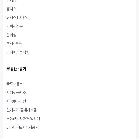
홈택스
위택스 | 지방세
기획재정부
관세청
조세심판원
국회예산정책처
부동산·등기
국토교통부
인터넷등기소
한국부동산원
실거래가 공개시스템
부동산공시가격 알리미
LH 한국토지주택공사