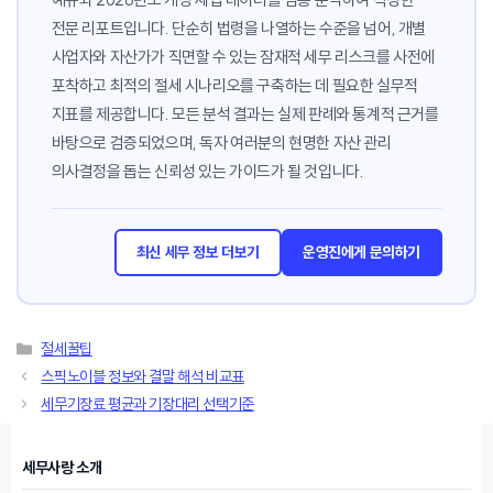
전문 리포트입니다. 단순히 법령을 나열하는 수준을 넘어, 개별
사업자와 자산가가 직면할 수 있는 잠재적 세무 리스크를 사전에
포착하고 최적의 절세 시나리오를 구축하는 데 필요한 실무적
지표를 제공합니다. 모든 분석 결과는 실제 판례와 통계적 근거를
바탕으로 검증되었으며, 독자 여러분의 현명한 자산 관리
의사결정을 돕는 신뢰성 있는 가이드가 될 것입니다.
최신 세무 정보 더보기
운영진에게 문의하기
카
절세꿀팁
테
스픽노이블 정보와 결말 해석 비교표
고
세무기장료 평균과 기장대리 선택기준
리
세무사랑 소개