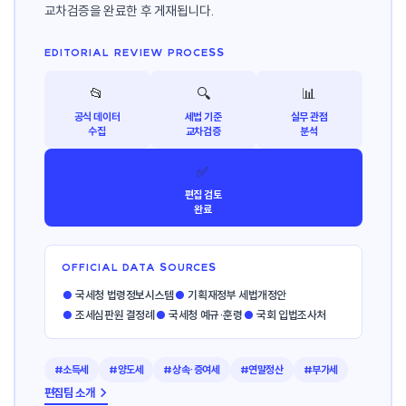
교차검증을 완료한 후 게재됩니다.
EDITORIAL REVIEW PROCESS
📂
🔍
📊
공식 데이터
세법 기준
실무 관점
수집
교차검증
분석
✅
편집 검토
완료
OFFICIAL DATA SOURCES
●
국세청 법령정보시스템
●
기획재정부 세법개정안
●
조세심판원 결정례
●
국세청 예규·훈령
●
국회 입법조사처
#소득세
#양도세
#상속·증여세
#연말정산
#부가세
편집팀 소개 →