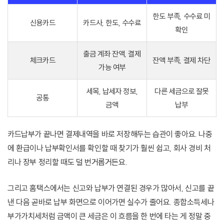
한도 부족, 수수료 미
신용카드
카드사, 한도, 수수료
확인
출금 계좌 잔액, 결제
체크카드
잔액 부족, 결제 차단
가능 여부
세목, 납세자 정보,
다른 세금으로 잘못
공통
금액
납부
카드납부가 끝나면 결제내역을 바로 저장해두는 습관이 좋아요. 나중
에 환급이나 납부확인서를 확인할 때 찾기가 훨씬 쉽고, 회사 경비 처
리나 장부 정리할 때도 덜 번거롭거든요.
그리고 홈택스에서는 신고와 납부가 연결된 경우가 많아서, 신고를 끝
낸 다음 곧바로 납부 화면으로 이어가면 실수가 줄어요. 종합소득세나
부가가치세처럼 금액이 큰 세금은 이 흐름을 한 번에 타는 게 정말 중