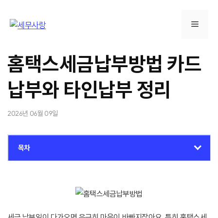
컨
텐
메
츠
로
뉴
건
홈택스세금납부방법 카드
너
뛰
납부와 타인납부 정리
기
2026년 06월 09일
목차
세금 납부일이 다가오면 은근히 마음이 바빠지잖아요. 특히 홈택스세