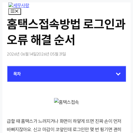
컨
텐
메
뉴
츠
홈택스접속방법 로그인과
로
건
너
오류 해결 순서
뛰
기
2026년 06월 14일
2026년 05월 31일
목차
급할 때 홈택스가 느려지거나 화면이 하얗게 뜨면 진짜 손이 먼저
바빠지잖아요. 신고 마감이 코앞인데 로그인만 몇 번 튕기면 괜히