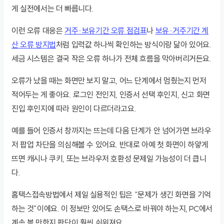
게 실전에서는 더 빠릅니다.
이런 오류 대응은
거주·보유기간 오류 점검표
나
보유·거주기간 계
산 오류 방지법
처럼 입력값 하나씩 확인하는 방식이랑 닮아 있어요.
세금 시스템은 결국 작은 오류 하나가 전체 흐름을 막아버리거든요.
오류가 났을 때는 화면만 보지 말고, 어느 단계에서 멈췄는지 먼저
적어두는 게 좋아요. 로그인 전인지, 인증서 선택 후인지, 신고 화면
진입 후인지에 따라 원인이 다르더라고요.
예를 들어 인증서 창까지는 뜨는데 다음 단계가 안 넘어가면 브라우
저 팝업 차단을 의심해볼 수 있어요. 반대로 아예 첫 화면이 하얗게
뜨면 캐시나 쿠키, 또는 브라우저 호환성 문제일 가능성이 더 큽니
다.
홈택스접속방법에서 제일 실용적인 팁은 “문제가 생긴 화면을 기억
하는 것”이에요. 이 정보만 있어도 손택스로 바꿔야 하는지, PC에서
계속 볼 만한지 판단이 훨씬 쉬워져요.