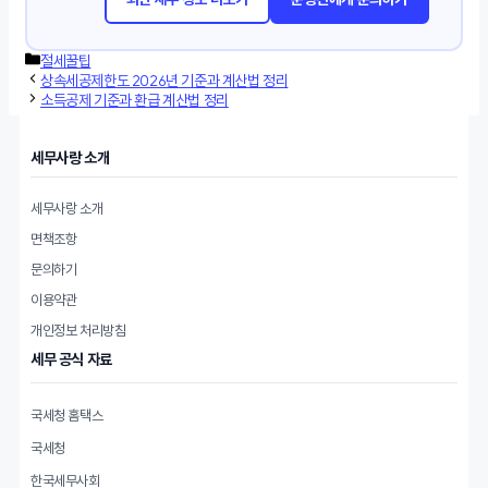
카
절세꿀팁
테
상속세공제한도 2026년 기준과 계산법 정리
고
소득공제 기준과 환급 계산법 정리
리
세무사랑 소개
세무사랑 소개
면책조항
문의하기
이용약관
개인정보 처리방침
세무 공식 자료
국세청 홈택스
국세청
한국세무사회