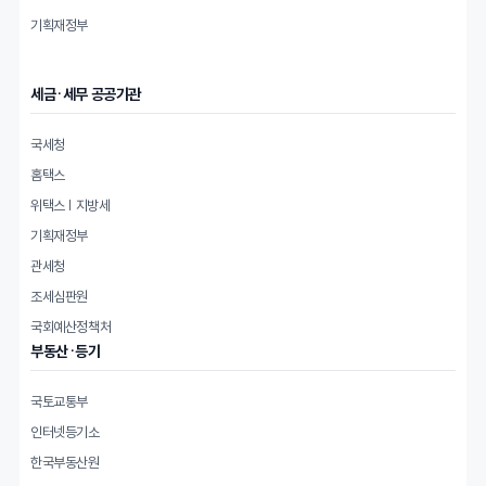
기획재정부
세금·세무 공공기관
국세청
홈택스
위택스 | 지방세
기획재정부
관세청
조세심판원
국회예산정책처
부동산·등기
국토교통부
인터넷등기소
한국부동산원