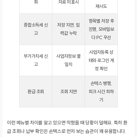
화
자료 미표시
재시도
항목별 저장 후
종합소득세 신
저장 지연, 입
진행, 모바일보
고
력값 누락
다 PC 우선
사업자등록 상
부가가치세 신
사업자정보 불
태와 로그인 계
고
일치
정 확인
손택스 병행,
환급 조회
조회 지연
피크 시간 피하
기
이런 메뉴별 차이를 알고 있으면 막혔을 때 당황이 덜해요. 특히 환
급 조회나 납부 확인은 손택스로 먼저 보는 습관이 꽤 유용합니다.