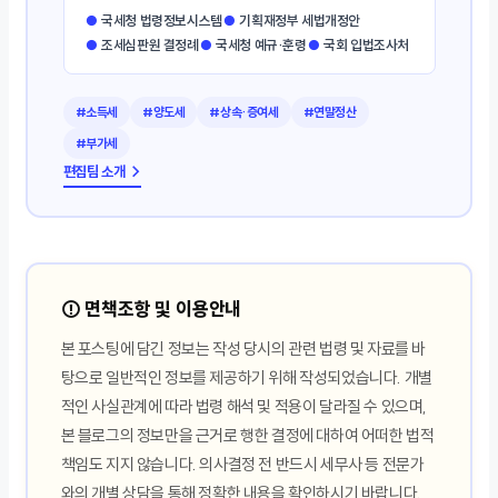
●
국세청 법령정보시스템
●
기획재정부 세법개정안
●
조세심판원 결정례
●
국세청 예규·훈령
●
국회 입법조사처
#소득세
#양도세
#상속·증여세
#연말정산
#부가세
편집팀 소개 →
⚠️ 면책조항 및 이용안내
본 포스팅에 담긴 정보는 작성 당시의 관련 법령 및 자료를 바
탕으로 일반적인 정보를 제공하기 위해 작성되었습니다. 개별
적인 사실관계에 따라 법령 해석 및 적용이 달라질 수 있으며,
본 블로그의 정보만을 근거로 행한 결정에 대하여 어떠한 법적
책임도 지지 않습니다. 의사결정 전 반드시 세무사 등 전문가
와의 개별 상담을 통해 정확한 내용을 확인하시기 바랍니다.