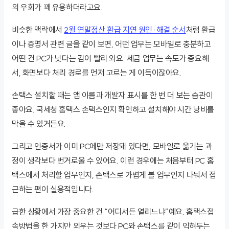
의 우회가 꽤 유용하더라고요.
비슷한 맥락에서
2월 연말정산 환급 지연 원인·해결 순서
처럼 환급
이나 증명서 관련 글을 같이 보면, 어떤 업무는 모바일로 충분하고
어떤 건 PC가 낫다는 감이 빨리 와요. 세금 업무는 속도가 중요해
서, 화면보다 처리 경로를 먼저 고르는 게 이득이잖아요.
손택스 설치할 때는 앱 이름과 개발자 표시를 한 번 더 보는 습관이
좋아요. 국세청 홈택스 손택스인지 확인하고 설치해야 시간 낭비를
막을 수 있거든요.
그리고 인증서가 이미 PC에만 저장돼 있다면, 모바일로 옮기는 과
정이 생각보다 번거로울 수 있어요. 이런 경우에는 처음부터 PC 홈
택스에서 처리할 업무인지, 손택스로 가볍게 볼 업무인지 나눠서 접
근하는 편이 실용적입니다.
급한 상황에서 가장 중요한 건 “어디서든 열리느냐”예요. 홈택스접
속방법을 한 가지만 외우는 것보다 PC와 손택스를 같이 익혀두는