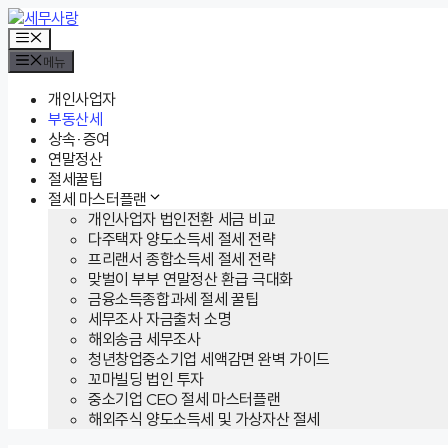
컨
텐
메
뉴
츠
메뉴
로
건
개인사업자
너
부동산세
뛰
상속·증여
기
연말정산
절세꿀팁
절세 마스터플랜
개인사업자 법인전환 세금 비교
다주택자 양도소득세 절세 전략
프리랜서 종합소득세 절세 전략
맞벌이 부부 연말정산 환급 극대화
금융소득종합과세 절세 꿀팁
세무조사 자금출처 소명
해외송금 세무조사
청년창업중소기업 세액감면 완벽 가이드
꼬마빌딩 법인 투자
중소기업 CEO 절세 마스터플랜
해외주식 양도소득세 및 가상자산 절세