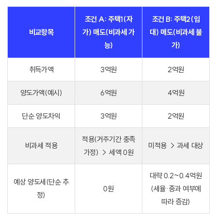
조건 A: 주택1(자
조건 B: 주택2(임
비교항목
가) 매도(비과세 가
대) 매도(비과세 불
능)
가)
취득가액
3억원
2억원
양도가액(예시)
6억원
4억원
단순 양도차익
3억원
2억원
적용(거주기간 충족
비과세 적용
미적용 → 과세 대상
가정) → 세액 0원
대략 0.2~0.4억원
예상 양도세(단순 추
0원
(세율·중과 여부에
정)
따라 증감)