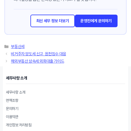
최신 세무 정보 더보기
운영진에게 문의하기
카
부동산세
테
비거주자 양도세 신고·원천징수 대응
고
해외부동산 상속세 외화대출 가이드
리
세무사랑 소개
세무사랑 소개
면책조항
문의하기
이용약관
개인정보 처리방침