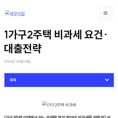
컨
텐
메
츠
로
뉴
건
1가구2주택 비과세 요건·
너
뛰
대출전략
기
2026년 04월 16일
목차
1가구2주택 상태에서 어느 주택을 먼저 팔아야 비과세를 받을까? 보