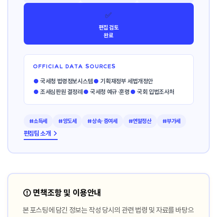
✅
편집 검토
완료
OFFICIAL DATA SOURCES
●
국세청 법령정보시스템
●
기획재정부 세법개정안
●
조세심판원 결정례
●
국세청 예규·훈령
●
국회 입법조사처
#소득세
#양도세
#상속·증여세
#연말정산
#부가세
편집팀 소개 →
⚠️ 면책조항 및 이용안내
본 포스팅에 담긴 정보는 작성 당시의 관련 법령 및 자료를 바탕으