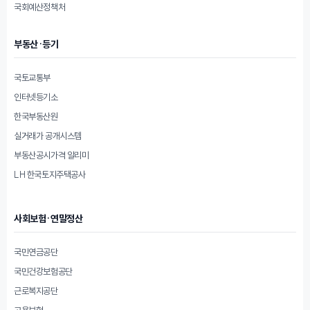
국회예산정책처
부동산·등기
국토교통부
인터넷등기소
한국부동산원
실거래가 공개시스템
부동산공시가격 알리미
LH 한국토지주택공사
사회보험·연말정산
국민연금공단
국민건강보험공단
근로복지공단
고용보험