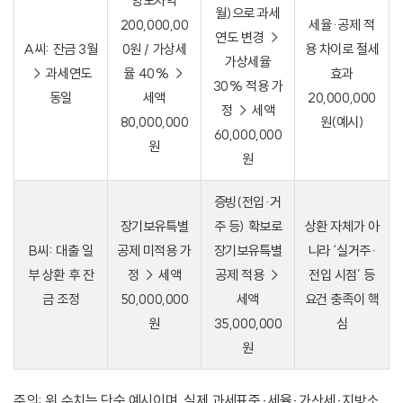
양도차익
월)으로 과세
200,000,00
세율·공제 적
연도 변경 →
A씨: 잔금 3월
0원 / 가상세
용 차이로 절세
가상세율
→ 과세연도
율 40% →
효과
30% 적용 가
동일
세액
20,000,000
정 → 세액
80,000,000
원(예시)
60,000,000
원
원
증빙(전입·거
장기보유특별
주 등) 확보로
상환 자체가 아
B씨: 대출 일
공제 미적용 가
장기보유특별
니라 ‘실거주·
부 상환 후 잔
정 → 세액
공제 적용 →
전입 시점’ 등
금 조정
50,000,000
세액
요건 충족이 핵
원
35,000,000
심
원
주의: 위 수치는 단순 예시이며, 실제 과세표준·세율·가산세·지방소