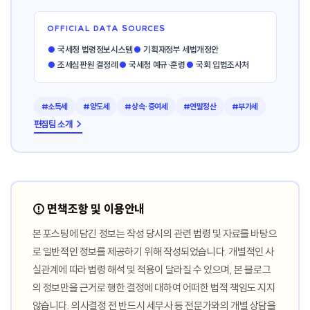
OFFICIAL DATA SOURCES
●
국세청 법령정보시스템
●
기획재정부 세법개정안
●
조세심판원 결정례
●
국세청 예규·훈령
●
국회 입법조사처
#소득세
#양도세
#상속·증여세
#연말정산
#부가세
편집팀 소개 →
⚠️ 면책조항 및 이용안내
본 포스팅에 담긴 정보는 작성 당시의 관련 법령 및 자료를 바탕으
로 일반적인 정보를 제공하기 위해 작성되었습니다. 개별적인 사
실관계에 따라 법령 해석 및 적용이 달라질 수 있으며, 본 블로그
의 정보만을 근거로 행한 결정에 대하여 어떠한 법적 책임도 지지
않습니다. 의사결정 전 반드시 세무사 등 전문가와의 개별 상담을