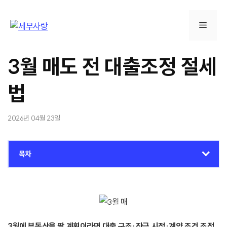
컨
텐
메
츠
로
뉴
건
3월 매도 전 대출조정 절세
너
뛰
법
기
2026년 04월 23일
목차
3월에 부동산을 팔 계획이라면 대출 구조·잔금 시점·계약 조건 조정