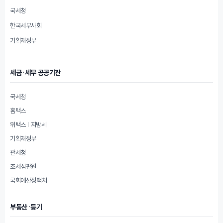
국세청
한국세무사회
기획재정부
세금·세무 공공기관
국세청
홈택스
위택스 | 지방세
기획재정부
관세청
조세심판원
국회예산정책처
부동산·등기