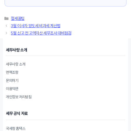
카
절세꿀팁
테
3월 이사자 양도세 비과세 계산법
고
5월 신고 전 고액자산 세무조사 대비점검
리
세무사랑 소개
세무사랑 소개
면책조항
문의하기
이용약관
개인정보 처리방침
세무 공식 자료
국세청 홈택스