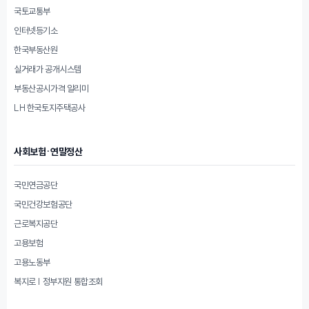
국토교통부
인터넷등기소
한국부동산원
실거래가 공개시스템
부동산공시가격 알리미
LH 한국토지주택공사
사회보험·연말정산
국민연금공단
국민건강보험공단
근로복지공단
고용보험
고용노동부
복지로 | 정부지원 통합조회