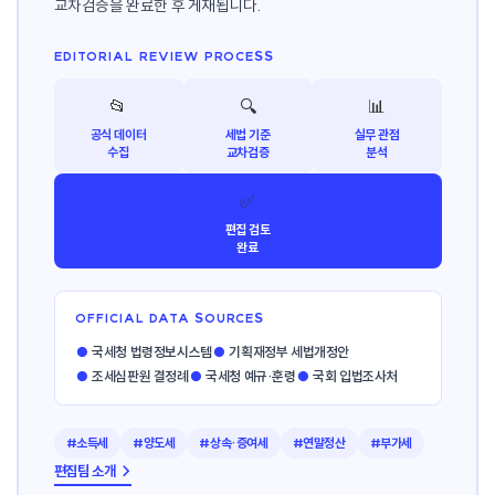
교차검증을 완료한 후 게재됩니다.
EDITORIAL REVIEW PROCESS
📂
🔍
📊
공식 데이터
세법 기준
실무 관점
수집
교차검증
분석
✅
편집 검토
완료
OFFICIAL DATA SOURCES
●
국세청 법령정보시스템
●
기획재정부 세법개정안
●
조세심판원 결정례
●
국세청 예규·훈령
●
국회 입법조사처
#소득세
#양도세
#상속·증여세
#연말정산
#부가세
편집팀 소개 →