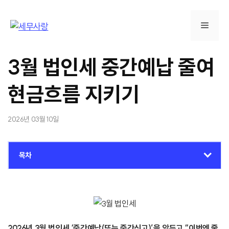
컨
텐
메
츠
로
뉴
건
3월 법인세 중간예납 줄여
너
뛰
현금흐름 지키기
기
2026년 03월 10일
목차
2026년 3월 법인세 ‘중간예납(또는 중간신고)’을 앞두고 “이번엔 줄