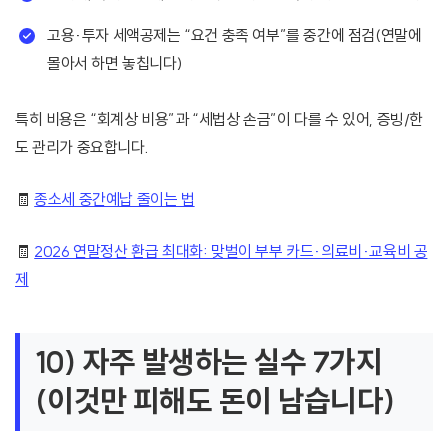
고용·투자 세액공제는 “요건 충족 여부”를 중간에 점검(연말에
몰아서 하면 놓칩니다)
특히 비용은 “회계상 비용”과 “세법상 손금”이 다를 수 있어, 증빙/한
도 관리가 중요합니다.
🧾
종소세 중간예납 줄이는 법
🧾
2026 연말정산 환급 최대화: 맞벌이 부부 카드·의료비·교육비 공
제
10) 자주 발생하는 실수 7가지
(이것만 피해도 돈이 남습니다)