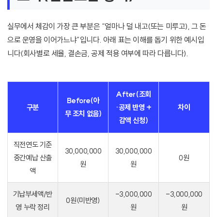
실무에서 체감이 가장 큰 부분은 “얼마나 덜 내고(또는 미루고), 그 돈
으로 운영을 이어가느냐”입니다. 아래 표는 이해를 돕기 위한 예시입
니다(회사별로 세율, 결손금, 공제 적용 여부에 따라 다릅니다).
After(조회
Before(아
구분
·공제 반영 +
차이
무 조치 없음)
감액 신청)
직전연도 기준
30,000,000
30,000,000
중간예납 산출
0원
원
원
액
기납부세액/반
-3,000,000
-3,000,000
0원(미반영)
영 누락 정리
원
원