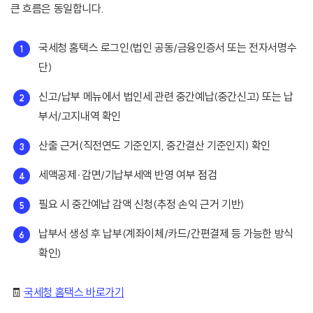
큰 흐름은 동일합니다.
국세청 홈택스 로그인(법인 공동/금융인증서 또는 전자서명수
단)
신고/납부 메뉴에서 법인세 관련 중간예납(중간신고) 또는 납
부서/고지내역 확인
산출 근거(직전연도 기준인지, 중간결산 기준인지) 확인
세액공제·감면/기납부세액 반영 여부 점검
필요 시 중간예납 감액 신청(추정 손익 근거 기반)
납부서 생성 후 납부(계좌이체/카드/간편결제 등 가능한 방식
확인)
🧾
국세청 홈택스 바로가기