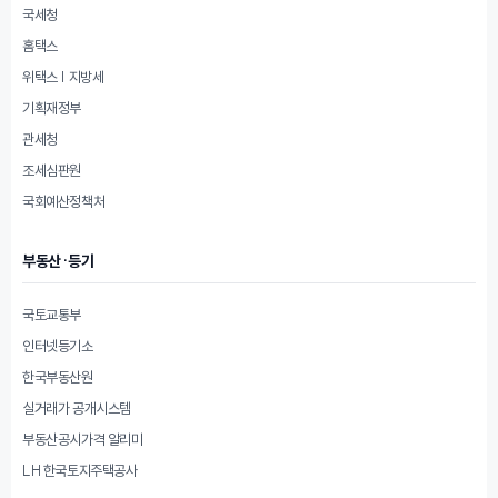
국세청
홈택스
위택스 | 지방세
기획재정부
관세청
조세심판원
국회예산정책처
부동산·등기
국토교통부
인터넷등기소
한국부동산원
실거래가 공개시스템
부동산공시가격 알리미
LH 한국토지주택공사