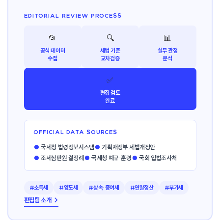
EDITORIAL REVIEW PROCESS
📂
🔍
📊
공식 데이터
세법 기준
실무 관점
수집
교차검증
분석
✅
편집 검토
완료
OFFICIAL DATA SOURCES
●
국세청 법령정보시스템
●
기획재정부 세법개정안
●
조세심판원 결정례
●
국세청 예규·훈령
●
국회 입법조사처
#소득세
#양도세
#상속·증여세
#연말정산
#부가세
편집팀 소개 →