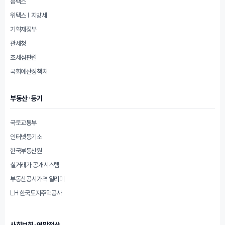
홈택스
위택스 | 지방세
기획재정부
관세청
조세심판원
국회예산정책처
부동산·등기
국토교통부
인터넷등기소
한국부동산원
실거래가 공개시스템
부동산공시가격 알리미
LH 한국토지주택공사
사회보험·연말정산