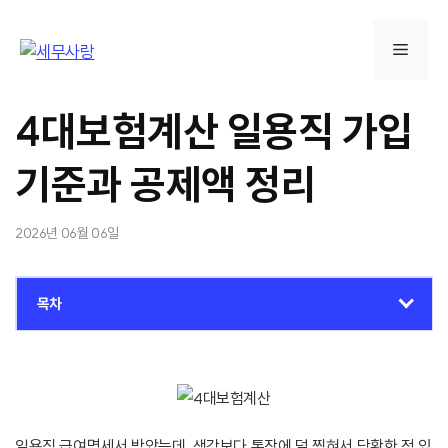
컨
텐
메
츠
로
뉴
건
4대보험계산 일용직 가입
너
뛰
기준과 공제액 정리
기
2026년 06월 06일
목차
일용직 급여명세서 받았는데, 생각보다 통장에 덜 찍혀서 당황한 적 있