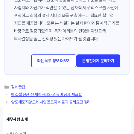
사업자와 자산가가 직면할 수 있는 잠재적 세무 리스크를 사전에
포착하고 최적의 절세 시나리오를 구축하는 데 필요한 실무적
지표를 제공합니다. 모든 분석 결과는 실제 판례와 통계적 근거를
바탕으로 검증되었으며, 독자 여러분의 현명한 자산 관리
의사결정을 돕는 신뢰성 있는 가이드가 될 것입니다.
최신 세무 정보 더보기
운영진에게 문의하기
카
절세꿀팁
테
폐결절 진단 전 세액공제와 의료비 공제 체크법
고
양도세토지양도 비사업용토지 세율과 공제요건 정리
리
세무사랑 소개
세무사랑 소개