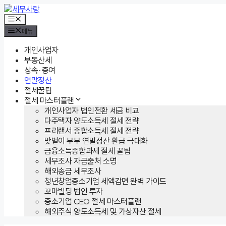
컨
텐
메
뉴
츠
메뉴
로
건
개인사업자
너
부동산세
뛰
상속·증여
기
연말정산
절세꿀팁
절세 마스터플랜
개인사업자 법인전환 세금 비교
다주택자 양도소득세 절세 전략
프리랜서 종합소득세 절세 전략
맞벌이 부부 연말정산 환급 극대화
금융소득종합과세 절세 꿀팁
세무조사 자금출처 소명
해외송금 세무조사
청년창업중소기업 세액감면 완벽 가이드
꼬마빌딩 법인 투자
중소기업 CEO 절세 마스터플랜
해외주식 양도소득세 및 가상자산 절세