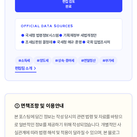
편집 검토
완료
OFFICIAL DATA SOURCES
●
국세청 법령정보시스템
●
기획재정부 세법개정안
●
조세심판원 결정례
●
국세청 예규·훈령
●
국회 입법조사처
#소득세
#양도세
#상속·증여세
#연말정산
#부가세
편집팀 소개 →
⚠️ 면책조항 및 이용안내
본 포스팅에 담긴 정보는 작성 당시의 관련 법령 및 자료를 바탕으
로 일반적인 정보를 제공하기 위해 작성되었습니다. 개별적인 사
실관계에 따라 법령 해석 및 적용이 달라질 수 있으며, 본 블로그