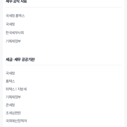
세무 공식 자료
국세청 홈택스
국세청
한국세무사회
기획재정부
세금·세무 공공기관
국세청
홈택스
위택스 | 지방세
기획재정부
관세청
조세심판원
국회예산정책처