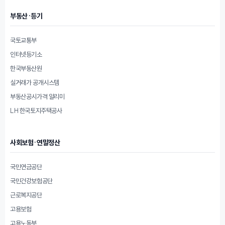
부동산·등기
국토교통부
인터넷등기소
한국부동산원
실거래가 공개시스템
부동산공시가격 알리미
LH 한국토지주택공사
사회보험·연말정산
국민연금공단
국민건강보험공단
근로복지공단
고용보험
고용노동부