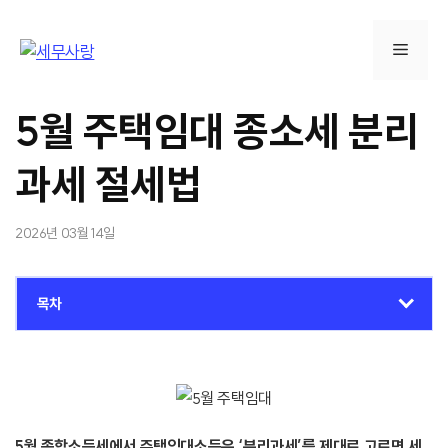
컨
텐
메
츠
로
뉴
건
5월 주택임대 종소세 분리
너
뛰
과세 절세법
기
2026년 03월 14일
목차
5월 종합소득세에서 주택임대소득은 ‘분리과세’를 제대로 고르면 세