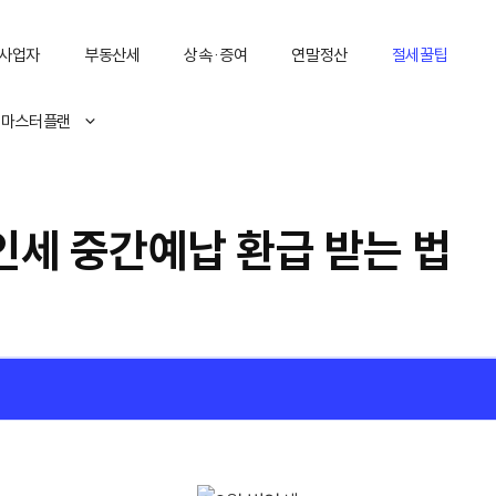
사업자
부동산세
상속·증여
연말정산
절세꿀팁
 마스터플랜
인세 중간예납 환급 받는 법