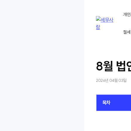
컨
텐
개인
츠
로
절세
건
너
뛰
기
8월 법
2026년 04월 03일
목차