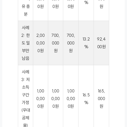
%
유 충
0원
0원
0원
원
분
사례
2: 한
2,00
700,
700,
13.2
92,4
도 일
0,00
000
000
%
00원
부만
0원
원
원
남음
사례
3: 저
소득
1,00
1,00
1,00
165,
구간
16.5
0,00
0,00
0,00
000
가정
%
0원
0원
0원
원
(우대
공제
율)