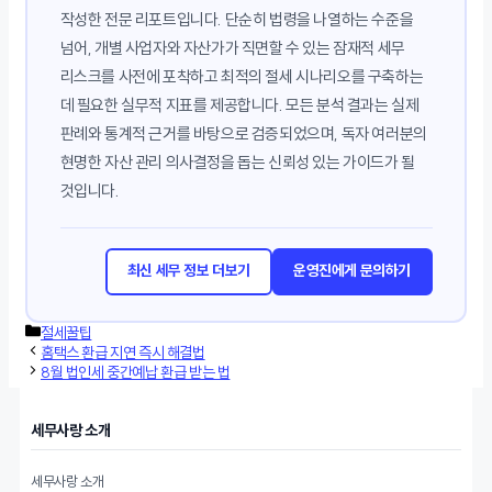
작성한 전문 리포트입니다. 단순히 법령을 나열하는 수준을
넘어, 개별 사업자와 자산가가 직면할 수 있는 잠재적 세무
리스크를 사전에 포착하고 최적의 절세 시나리오를 구축하는
데 필요한 실무적 지표를 제공합니다. 모든 분석 결과는 실제
판례와 통계적 근거를 바탕으로 검증되었으며, 독자 여러분의
현명한 자산 관리 의사결정을 돕는 신뢰성 있는 가이드가 될
것입니다.
최신 세무 정보 더보기
운영진에게 문의하기
카
절세꿀팁
테
홈택스 환급 지연 즉시 해결법
고
8월 법인세 중간예납 환급 받는 법
리
세무사랑 소개
세무사랑 소개