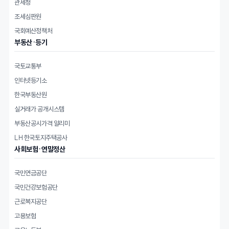
관세청
조세심판원
국회예산정책처
부동산·등기
국토교통부
인터넷등기소
한국부동산원
실거래가 공개시스템
부동산공시가격 알리미
LH 한국토지주택공사
사회보험·연말정산
국민연금공단
국민건강보험공단
근로복지공단
고용보험