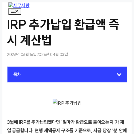
컨
텐
메
뉴
츠
IRP 추가납입 환급액 즉
로
건
너
시 계산법
뛰
기
2026년 06월 16일
2026년 04월 03일
목차
3월에 IRP를 추가납입했다면 ‘얼마가 환급으로 돌아오는지’가 제
일 궁금합니다. 현행 세액공제 구조를 기준으로, 지금 당장 1분 안에