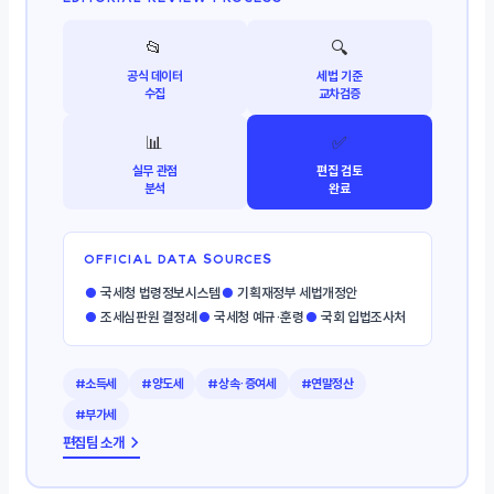
📂
🔍
공식 데이터
세법 기준
수집
교차검증
📊
✅
실무 관점
편집 검토
분석
완료
OFFICIAL DATA SOURCES
●
국세청 법령정보시스템
●
기획재정부 세법개정안
●
조세심판원 결정례
●
국세청 예규·훈령
●
국회 입법조사처
#소득세
#양도세
#상속·증여세
#연말정산
#부가세
편집팀 소개 →