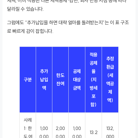
세액, 이미 적용된 다른 세액공제·감면, 회사 반영 시점 등에 따라
달라질 수 있습니다.
그럼에도 “추가납입을 하면 대략 얼마를 돌려받는지”는 이 표 구조
로 빠르게 감이 잡힙니다.
적용
추정
공제
환급
추가
공제
율
한도
(세
구분
납입
대상
(지
잔여
액공
액
금액
방세
제
포
액)
함)
사례
1: 한
1,00
2,00
1,00
132,
13.2
도 여
0,00
0,00
0,00
000