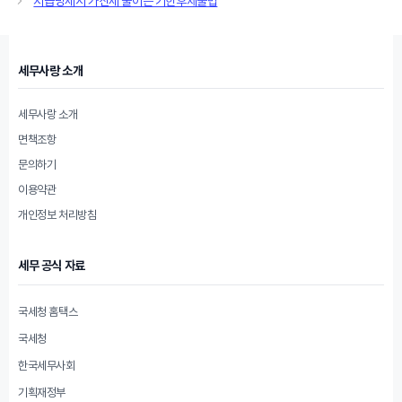
지급명세서 가산세 줄이는 기한후제출법
리
세무사랑 소개
세무사랑 소개
면책조항
문의하기
이용약관
개인정보 처리방침
세무 공식 자료
국세청 홈택스
국세청
한국세무사회
기획재정부