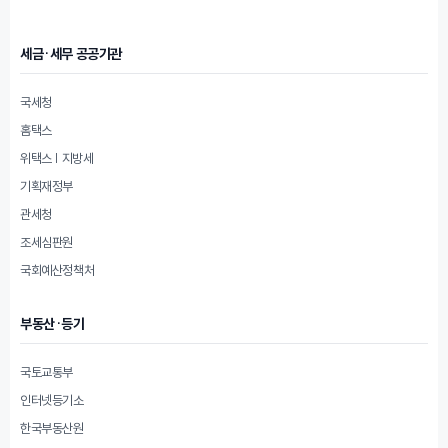
세금·세무 공공기관
국세청
홈택스
위택스 | 지방세
기획재정부
관세청
조세심판원
국회예산정책처
부동산·등기
국토교통부
인터넷등기소
한국부동산원