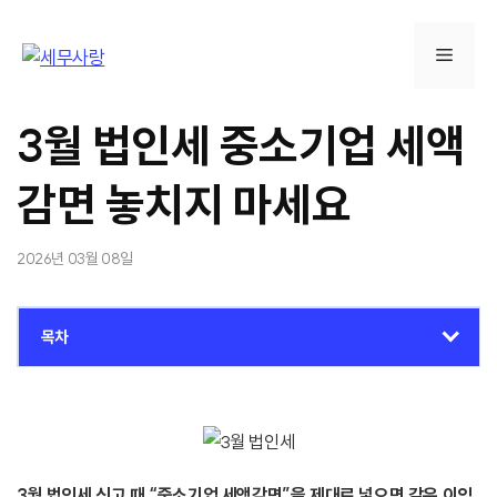
컨
텐
메
츠
로
뉴
건
3월 법인세 중소기업 세액
너
뛰
감면 놓치지 마세요
기
2026년 03월 08일
목차
3월 법인세 신고 때 “중소기업 세액감면”을 제대로 넣으면 같은 이익