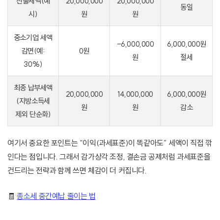
산출세액(예
20,000,000
20,000,000
동일
시)
원
원
중소기업 세액
-6,000,000
6,000,000원
감면(예:
0원
원
절세
30%)
최종 납부세액
20,000,000
14,000,000
6,000,000원
(지방소득세
원
원
감소
제외 단순화)
여기서 중요한 포인트는 “이익(과세표준)이 똑같아도” 세액이 직접 깎
인다는 점입니다. 그래서 감가상각 조정, 결손금 공제처럼 과세표준을
건드리는 전략과 함께 쓰면 체감이 더 커집니다.
🧾
종소세 중간예납 줄이는 법