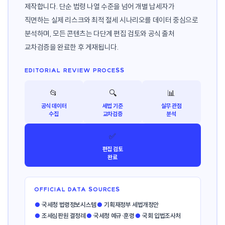
제작합니다. 단순 법령 나열 수준을 넘어 개별 납세자가
직면하는 실제 리스크와 최적 절세 시나리오를 데이터 중심으로
분석하며, 모든 콘텐츠는 다단계 편집 검토와 공식 출처
교차검증을 완료한 후 게재됩니다.
EDITORIAL REVIEW PROCESS
📂
🔍
📊
공식 데이터
세법 기준
실무 관점
수집
교차검증
분석
✅
편집 검토
완료
OFFICIAL DATA SOURCES
●
국세청 법령정보시스템
●
기획재정부 세법개정안
●
조세심판원 결정례
●
국세청 예규·훈령
●
국회 입법조사처