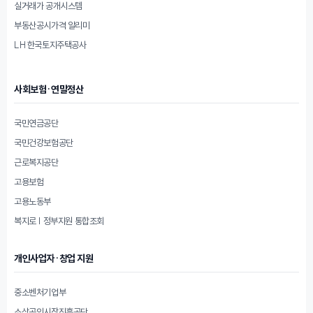
실거래가 공개시스템
부동산공시가격 알리미
LH 한국토지주택공사
사회보험·연말정산
국민연금공단
국민건강보험공단
근로복지공단
고용보험
고용노동부
복지로 | 정부지원 통합조회
개인사업자·창업 지원
중소벤처기업부
소상공인시장진흥공단